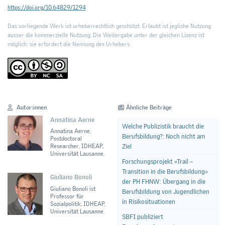
https://doi.org/10.64829/1294
Das vorliegende Werk ist urheberrechtlich geschützt. Erlaubt ist jegliche Nutzung
ausser die kommerzielle Nutzung. Die Weitergabe unter der gleichen Lizenz ist
möglich; sie erfordert die Nennung des Urhebers.
Autor:innen
Ähnliche Beiträge
Annatina Aerne
Welche Publizistik braucht die
Annatina Aerne,
Berufsbildung?: Noch nicht am
Postdoctoral
Ziel
Researcher, IDHEAP,
Universität Lausanne.
Forschungsprojekt «Trail –
Transition in die Berufsbildung»
Giuliano Bonoli
der PH FHNW: Übergang in die
Giuliano Bonoli ist
Berufsbildung von Jugendlichen
Professor für
in Risikosituationen
Sozialpolitik, IDHEAP,
Universität Lausanne.
SBFI publiziert