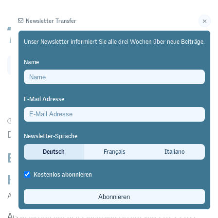
Newsletter Transfer
Unser Newsletter informiert Sie alle drei Wochen über neue Beiträge.
Name
Newsletter
Archiv
E-Mail Adresse
02/02/19
Forschung
https://doi.org/10.64829/1294
Die Umsetzung der Integrationsvorlehre
Newsletter-Sprache
Erfolgsfaktoren für die
Deutsch
Français
Italiano
Koordination politischer Akteure
Kostenlos abonnieren
Annatina Aerne
&
Giuliano Bonoli
Als Reaktion auf den Flüchtlingsstrom von 2015-2017