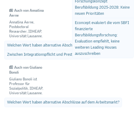
Forschungskonzept
Berufsbildung 2025-2028: Keine
Auch von Annatina
neuen Prioritäten
Aerne
Annatina Aerne,
Econcept evaluiert die vom SBFI
Postdoctoral
finanzierte
Researcher, IDHEAP,
Berufsbildungsforschung:
Universität Lausanne.
Evaluation empfiehlt, keine
Welchen Wert haben alternative Abschlüsse auf dem Arbeitsmarkt?
weiteren Leading Houses
auszuschreiben
Zwischen Integrationspflicht und Prestigepflege
Auch von Giuliano
Bonoli
Giuliano Bonoli ist
Professor für
Sozialpolitik, IDHEAP,
Universität Lausanne.
Welchen Wert haben alternative Abschlüsse auf dem Arbeitsmarkt?