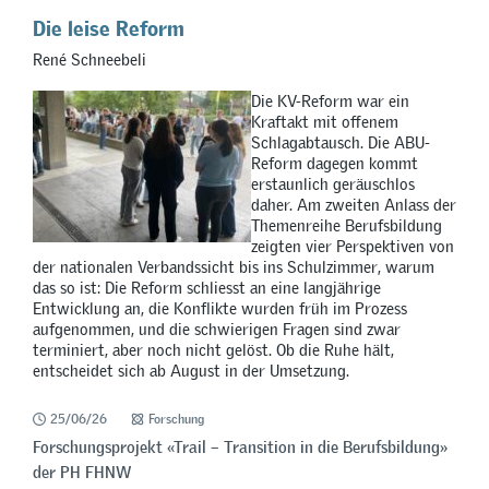
Die leise Reform
René Schneebeli
Die KV-Reform war ein
Kraftakt mit offenem
Schlagabtausch. Die ABU-
Reform dagegen kommt
erstaunlich geräuschlos
daher. Am zweiten Anlass der
Themenreihe Berufsbildung
zeigten vier Perspektiven von
der nationalen Verbandssicht bis ins Schulzimmer, warum
das so ist: Die Reform schliesst an eine langjährige
Entwicklung an, die Konflikte wurden früh im Prozess
aufgenommen, und die schwierigen Fragen sind zwar
terminiert, aber noch nicht gelöst. Ob die Ruhe hält,
entscheidet sich ab August in der Umsetzung.
25/06/26
Forschung
Forschungsprojekt «Trail – Transition in die Berufsbildung»
der PH FHNW