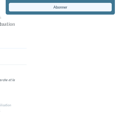
e renforcer
lut une «
e. Dans le
ituation
erche et la
ilisation
.