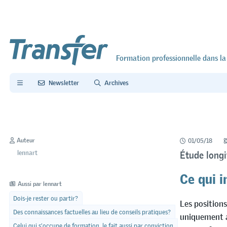
Formation professionnelle dans la
Newsletter
Archives
Auteur
01/05/18
lennart
Étude longi
Ce qui i
Aussi par lennart
Dois-je rester ou partir?
Les positions
Des connaissances factuelles au lieu de conseils pratiques?
uniquement a
Celui qui s’occupe de formation, le fait aussi par conviction