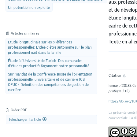
aux professi
Un potentiel non exploité
et de dévelop
étude longitu
cadre de cett
professionnel
Articles similaires
Texte en all
Étude longitudinale sur les préférences
professionnelles: L’idée d’être autonome sur le plan
professionnel naît dans la famille
Étude à l'Université de Zurich: Des camarades
d’études productifs façonnent notre personnalité
Sur mandat de la Conférence suisse de l’orientation
Citation
professionnelle, universitaire et de carrière (CS
OPUC): Définition des compétences de gestion de
lennart (2018). Ce
carrière
pratique 3
(2).
https://doi.org/1
Créer PDF
La présente contrib
commerciale. La dis
Télécharger l'article