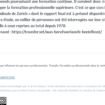
onnels poursuivant une formation continue. Il convient donc d
per la formation professionnelle supérieure. C’est ce que conc
dinale de Zurich » dont le rapport final est à présent disponibl
e étude, un millier de personnes ont été interrogées sur leur s
le à onze reprises au total depuis 1978.
emand : https://transfer.vet/was-berufsverlaeufe-beeinflusst/
 qui influence les parcours professionnels.
Transfer. Formation professionnelle dans la rech
0.64829/2541
ution est protégée par le droit d'auteur. Toute utilisation est autorisée à l'exception de l'ut
tribution sous la même licence est possible ; elle nécessite toutefois la mention de l’auteur