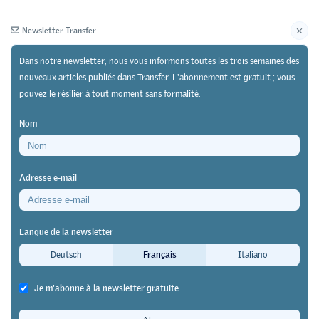
Newsletter Transfer
Dans notre newsletter, nous vous informons toutes les trois semaines des
nouveaux articles publiés dans Transfer. L'abonnement est gratuit ; vous
pouvez le résilier à tout moment sans formalité.
Newsletter
Archives
Nom
01/05/18
Recherche
https://doi.org/10.64829/2579
Adresse e-mail
Projet de recherche du KOF
Le statut social de la formation
Langue de la newsletter
professionnelle en Suisse est resté
Deutsch
Français
Italiano
constant
Je m'abonne à la newsletter gratuite
lennart