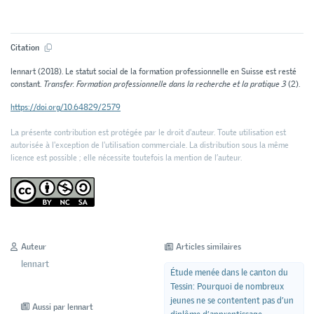
Citation
lennart (2018). Le statut social de la formation professionnelle en Suisse est resté
constant.
Transfer. Formation professionnelle dans la recherche et la pratique 3
(2).
https://doi.org/10.64829/2579
La présente contribution est protégée par le droit d'auteur. Toute utilisation est
autorisée à l'exception de l'utilisation commerciale. La distribution sous la même
licence est possible ; elle nécessite toutefois la mention de l’auteur.
Auteur
Articles similaires
lennart
Étude menée dans le canton du
Tessin: Pourquoi de nombreux
jeunes ne se contentent pas d’un
Aussi par lennart