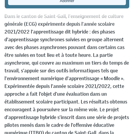
Charlotte Nüesch
,
Marc Bischof
,
Nadja Egli
&
Lukas Sonderegger
Dans le canton de Saint-Gall, l’enseignement de culture
générale (ECG) expérimente depuis l’année scolaire
2021/2022 l’apprentissage dit hybride : des phases
d’apprentissage synchrones suivies en groupe alternent
avec des phases asynchrones pouvant dans certains cas
être suivies en tout lieu et à toute heure. La partie
asynchrone, qui couvre au maximum un tiers du temps de
travail, s’appuie sur des outils informatiques tels que
l’environnement numérique d’apprentissage « Moodle ».
Expérimentée depuis l’année scolaire 2021/2022, cette
approche a fait l’objet d’une évaluation dans un
établissement scolaire participant. Les résultats obtenus
encouragent à poursuivre sur la même voie. Le projet
d’apprentissage hybride s’inscrit dans une série de projets
pilotes menés dans le cadre de l’offensive éducative
numérique (ITBO) du canton de Saint-Gall, dans la