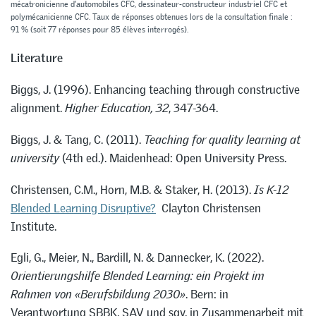
mécatronicienne d’automobiles CFC, dessinateur-constructeur industriel CFC et
polymécanicienne CFC. Taux de réponses obtenues lors de la consultation finale :
91 % (soit 77 réponses pour 85 élèves interrogés).
Literature
Biggs, J. (1996). Enhancing teaching through constructive
alignment.
Higher Education, 32
, 347-364.
Biggs, J. & Tang, C. (2011).
Teaching for quality learning at
university
(4th ed.). Maidenhead: Open University Press.
Christensen, C.M., Horn, M.B. & Staker, H. (2013).
Is K-12
Blended Learning Disruptive?
Clayton Christensen
Institute.
Egli, G., Meier, N., Bardill, N. & Dannecker, K. (2022).
Orientierungshilfe Blended Learning: ein Projekt im
Rahmen von «Berufsbildung 2030»
. Bern: in
Verantwortung SBBK, SAV und sgv, in Zusammenarbeit mit