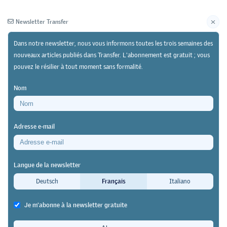
Newsletter Transfer
Dans notre newsletter, nous vous informons toutes les trois semaines des
nouveaux articles publiés dans Transfer. L'abonnement est gratuit ; vous
pouvez le résilier à tout moment sans formalité.
Newsletter
Archives
Nom
02/05/26
Recherche
https://doi.org/10.64829/15720
Adresse e-mail
Canton de Saint-Gall : l’apprentissage hybride
expérimenté en ECG dans des écoles
Langue de la newsletter
professionnelles
Deutsch
Français
Italiano
Pour que les jeunes apprennent à
Je m'abonne à la newsletter gratuite
leur rythme