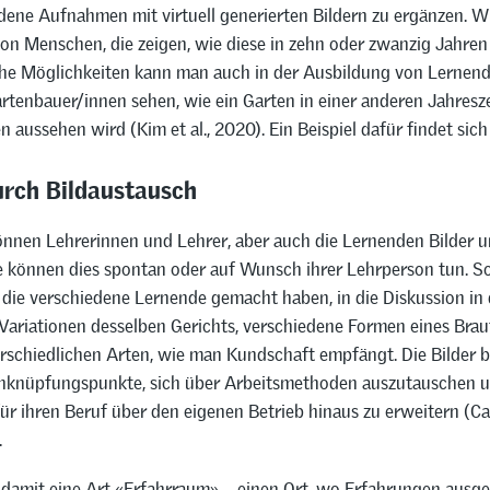
dene Aufnahmen mit virtuell generierten Bildern zu ergänzen. Wi
von Menschen, die zeigen, wie diese in zehn oder zwanzig Jahre
he Möglichkeiten kann man auch in der Ausbildung von Lernend
tenbauer/innen sehen, wie ein Garten in einer anderen Jahresze
n aussehen wird (Kim et al., 2020). Ein Beispiel dafür findet sic
urch Bildaustausch
nnen Lehrerinnen und Lehrer, aber auch die Lernenden Bilder 
ie können dies spontan oder auf Wunsch ihrer Lehrperson tun. So
 die verschiedene Lernende gemacht haben, in die Diskussion in 
 Variationen desselben Gerichts, verschiedene Formen eines Brau
erschiedlichen Arten, wie man Kundschaft empfängt. Die Bilder b
knüpfungspunkte, sich über Arbeitsmethoden auszutauschen u
für ihren Beruf über den eigenen Betrieb hinaus zu erweitern (C
.
 damit eine Art «Erfahrraum» – einen Ort, wo Erfahrungen ausg