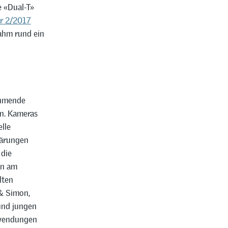
 «Dual-T»
er 2/2017
ahm rund ein
ehmende
en. Kameras
lle
lärungen
 die
en am
lten
 & Simon,
und jungen
nwendungen