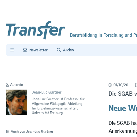
Berufsbildung in Forschung und P
Newsletter
Archiv
Autor:in
01/10/20
Jean-Luc Gurtner
Die SGAB v
Jean-Luc Gurtner ist Professor für
Neue We
Allgemeine Pädagogik; Abteilung
für Erziehungswissenschaften,
Universität Freiburg.
Die SGAB hat
Anerkennungs
Auch von Jean-Luc Gurtner