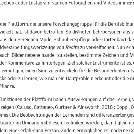
cebook oder Instagram räumen Fotografien und Videos immer 
 die Plattform, die unsere Forschungsgruppe für die Berufsbildun
ickelt hat, ist davon betroffen. So drängten Lehrpersonen aus 
. aus den Bereichen Mode, Schönheitspflege oder Gartenbau) dar
ildverarbeitungswerkzeuge von
Realto
zu vervielfachen. Nun erla
 auch, Bilder nebeneinander zu stellen, bestimmte Zeichen und 
er Kommentare zu hinterlegen. Ziel solcher Instrumente ist es, 
 ermutigen, einen Sinn zu entwickeln für die Besonderheiten et
cks oder zu lernen, wie man ein Hautproblem erkennt oder die 
Pflanze.
Funktionen der Plattform haben Auswirkungen auf das Lernen, 
zeigen (Caruso, Cattaneo, Gurtner & Ainsworth, 2018 ; Coppi, O
umis). Die Beobachtungen der Lernenden sind differenzierter ge
rtrauter im Umgang mit diesen Techniken wurden; damit gleicht 
em einer erfahrenen Person. Zudem ermöglichen es moderne C