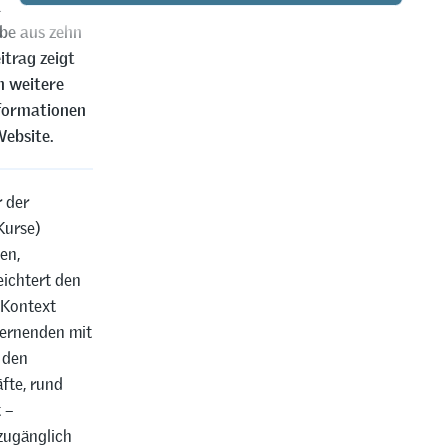
ule und
ebe aus zehn
trag zeigt
n weitere
nformationen
Website.
r der
Kurse)
en,
eichtert den
 Kontext
Lernenden mit
 den
fte, rund
 –
 zugänglich