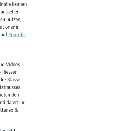
r alle kennen
n aussehen
en nutzen;
it oder in
h auf
Youtube
.
und Videos
 fliessen
der Klasse
tstrausses
ieten den
nd damit ihr
attaneo &
etauscht