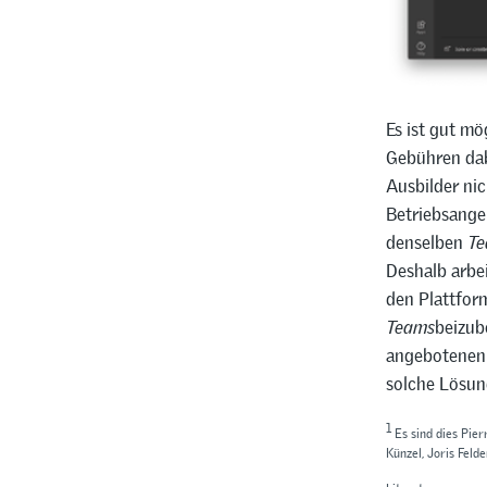
Es ist gut mö
Gebühren dabe
Ausbilder ni
Betriebsange
denselben
Te
Deshalb arbe
den Plattform
Teams
beizub
angebotenen S
solche Lösun
1
Es sind dies Pier
Künzel, Joris Felde