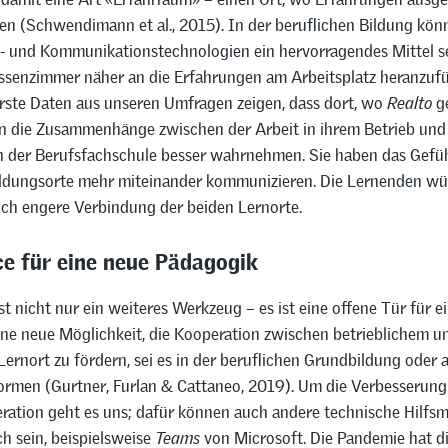
n (Schwendimann et al., 2015). In der beruflichen Bildung kön
- und Kommunikationstechnologien ein hervorragendes Mittel se
assenzimmer näher an die Erfahrungen am Arbeitsplatz heranzuf
rste Daten aus unseren Umfragen zeigen, dass dort, wo
Realto
ge
n die Zusammenhänge zwischen der Arbeit in ihrem Betrieb und 
n der Berufsfachschule besser wahrnehmen. Sie haben das Gefühl
ldungsorte mehr miteinander kommunizieren. Die Lernenden wü
och engere Verbindung der beiden Lernorte.
e für eine neue Pädagogik
st nicht nur ein weiteres Werkzeug – es ist eine offene Tür für e
ine neue Möglichkeit, die Kooperation zwischen betrieblichem u
ernort zu fördern, sei es in der beruflichen Grundbildung oder 
ormen (Gurtner, Furlan & Cattaneo, 2019). Um die Verbesserung
ation geht es uns; dafür können auch andere technische Hilfsmi
ch sein, beispielsweise
Teams
von Microsoft. Die Pandemie hat d