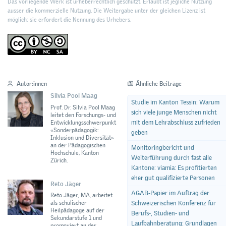
Das vorliegende Werk ist urheberrechtlich geschützt. Erlaubt ist jegliche Nutzung
ausser die kommerzielle Nutzung. Die Weitergabe unter der gleichen Lizenz ist
möglich; sie erfordert die Nennung des Urhebers.
Autor:innen
Ähnliche Beiträge
Silvia Pool Maag
Studie im Kanton Tessin: Warum
Prof. Dr. Silvia Pool Maag
sich viele junge Menschen nicht
leitet den Forschungs- und
mit dem Lehrabschluss zufrieden
Entwicklungsschwerpunkt
«Sonderpädagogik:
geben
Inklusion und Diversität»
an der Pädagogischen
Monitoringbericht und
Hochschule, Kanton
Weiterführung durch fast alle
Zürich.
Kantone: viamia: Es profitierten
eher gut qualifizierte Personen
Reto Jäger
AGAB-Papier im Auftrag der
Reto Jäger, MA, arbeitet
als schulischer
Schweizerischen Konferenz für
Heilpädagoge auf der
Berufs-, Studien- und
Sekundarstufe 1 und
Laufbahnberatung: Grundlagen
promoviert an der