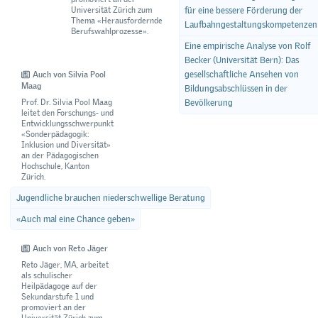
Universität Zürich zum
für eine bessere Förderung der
Thema «Herausfordernde
Laufbahngestaltungskompetenzen
Berufswahlprozesse».
Eine empirische Analyse von Rolf
Becker (Universität Bern): Das
gesellschaftliche Ansehen von
Auch von Silvia Pool
Maag
Bildungsabschlüssen in der
Prof. Dr. Silvia Pool Maag
Bevölkerung
leitet den Forschungs- und
Entwicklungsschwerpunkt
«Sonderpädagogik:
Inklusion und Diversität»
an der Pädagogischen
Hochschule, Kanton
Zürich.
Jugendliche brauchen niederschwellige Beratung
«Auch mal eine Chance geben»
Auch von Reto Jäger
Reto Jäger, MA, arbeitet
als schulischer
Heilpädagoge auf der
Sekundarstufe 1 und
promoviert an der
Universität Zürich zum