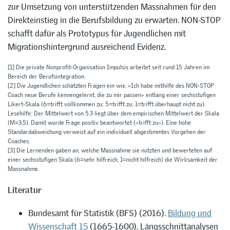
zur Umsetzung von unterstützenden Massnahmen für den
Direkteinstieg in die Berufsbildung zu erwarten. NON-STOP
schafft dafür als Prototypus für Jugendlichen mit
Migrationshintergrund ausreichend Evidenz.
[1]
Die private Nonprofit-Organisation Impulsis arbeitet seit rund 15 Jahren im
Bereich der Berufsintegration.
[2]
Die Jugendlichen schätzten Fragen ein wie, «Ich habe mithilfe des NON-STOP
Coach neue Berufe kennengelernt, die zu mir passen» entlang einer sechsstufigen
Likert-Skala (6=trifft vollkommen zu; 5=trifft zu; 1=trifft überhaupt nicht zu).
Lesehilfe: Der Mittelwert von 5.3 liegt über dem empirischen Mittelwert der Skala
(M=3.5). Damit wurde Frage positiv beantwortet («trifft zu»). Eine hohe
Standardabweichung verweist auf ein individuell abgestimmtes Vorgehen der
Coaches.
[3]
Die Lernenden gaben an, welche Massnahme sie nutzten und bewerteten auf
einer sechsstufigen Skala (6=sehr hilfreich, 1=nicht hilfreich) die Wirksamkeit der
Massnahme.
Literatur
Bundesamt für Statistik (BFS) (2016).
Bildung und
Wissenschaft 15
(1665-1600). Längsschnittanalysen