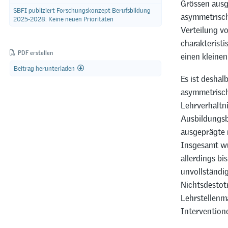
Grössen ausg
SBFI publiziert Forschungskonzept Berufsbildung
asymmetrisch
2025-2028: Keine neuen Prioritäten
Verteilung vo
charakteristi
PDF erstellen
einen kleinen
Beitrag herunterladen
Es ist desha
asymmetrisch
Lehrverhältn
Ausbildungsb
ausgeprägte 
Insgesamt wu
allerdings b
unvollständi
Nichtsdestotr
Lehrstellenma
Intervention