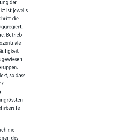
lung der
t ist jeweils
hritt die
aggregiert.
he, Betrieb
rozentuale
äufigkeit
zugewiesen
 Gruppen.
ert, so dass
er
n
ehngrössten
ehrberufe
ich die
onen des