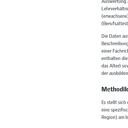
Auswertung a
Lehrverhältn
(erwachsene)
(Berufsattes
Die Daten au
Beschreibung 
einer Fachri
enthalten di
das Alter) so
der ausbilden
Methodi
Es stellt sic
eine spezifis
Region) am be