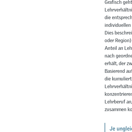
Grafisch geht
Lehrverhältn
die entsprech
individuellen
Dies beschrei
oder Region)
Anteil an Le
nach geordne
erhält, der z
Basierend au
die kumuliert
Lehrverhältni
konzentrieren
Lehrberuf an,
zusammen kon
Je unglei