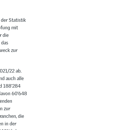
er Statistik
pfung mit
r die
 das
Zweck zur
2021/22 ab.
nd auch alle
nd 188’284
 davon 60’648
fenden
n zur
ranchen, die
n in der