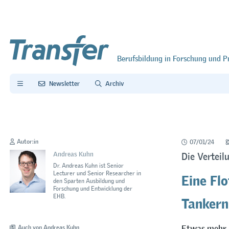
Berufsbildung in Forschung und P
Newsletter
Archiv
Autor:in
07/01/24
Andreas Kuhn
Die Verteil
Dr. Andreas Kuhn ist Senior
Eine Fl
Lecturer und Senior Researcher in
den Sparten Ausbildung und
Forschung und Entwicklung der
Tankern
EHB.
Etwas mehr a
Auch von Andreas Kuhn