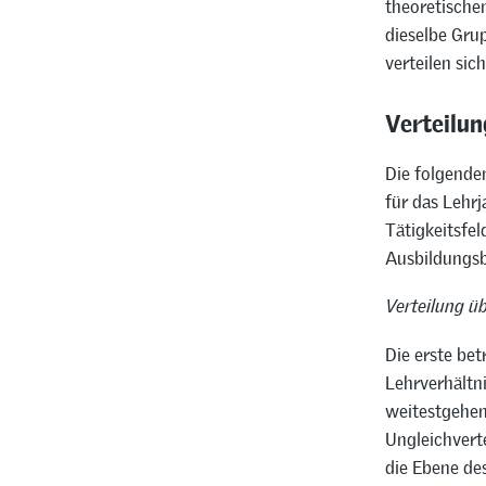
theoretische
dieselbe Grup
verteilen sic
Verteilun
Die folgenden
für das Lehrj
Tätigkeitsfel
Ausbildungsb
Verteilung ü
Die erste bet
Lehrverhältni
weitestgehend
Ungleichverte
die Ebene des