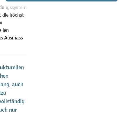
ildungssystem
t die höchst
en
llen
das Ausmass
ukturellen
chen
lang, auch
azu
ollständig
uch nur