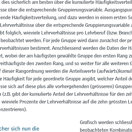
 dies sicherlich am besten über die kumulierte Häufigkeitsvertei
isse über die entsprechende Gruppierungsvariable. Ausgangspunk
ende Häufigkeitsverteilung, und dazu werden in einem ersten Sc
 Lehrverhältnisse über die entsprechende Gruppierungsvariable 
bt folglich, wieviele Lehrverhältnisse pro Lehrberuf (bzw. Branc
 beobachtet werden. Für jede Gruppe wird dann zunächst der p
hrverhältnissen bestimmt. Anschliessend werden die Daten der H
t, wobei der am häufigsten gewählte Gruppe den ersten Rang 
weithäufigste den zweiten Rang, und so weiter für alle weiteren
f dieser Rangordnung werden die Anteilswerte (aufwärts)kumuli
e Häufigkeit für jede geordnete Gruppe angibt, welcher Anteil d
sse sich auf diese plus alle vorhergehenden (grösseren) Gruppe
 (z.B. gibt der kumulierte Anteil der Lehrverhältnisse für den z
 wieviele Prozente der Lehrverhältnisse auf die zehn grössten L
zentrieren).
Grafisch werden schliessl
cher sich nun die
beobachteten Kombinati