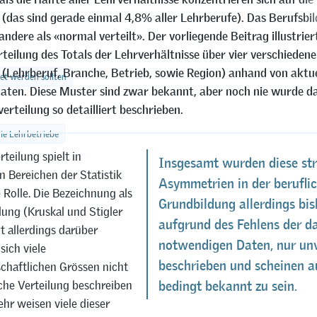
 (das sind gerade einmal 4,8% aller Lehrberufe). Das Berufsb
s andere als «normal verteilt». Der vorliegende Beitrag illustrier
rteilung des Totals der Lehrverhältnisse über vier verschieden
(Lehrberuf, Branche, Betrieb, sowie Region) anhand von aktue
et werden sollten
aten. Diese Muster sind zwar bekannt, aber noch nie wurde 
erteilung so detailliert beschrieben.
die Lehrbetriebe
teilung spielt in
Insgesamt wurden diese str
 Bereichen der Statistik
Asymmetrien in der berufli
 Rolle. Die Bezeichnung als
Grundbildung allerdings bis
lung (Kruskal und Stigler
aufgrund des Fehlens der d
t allerdings darüber
notwendigen Daten, nur unv
sich viele
beschrieben und scheinen a
schaftlichen Grössen nicht
lche Verteilung beschreiben
bedingt bekannt zu sein.
ehr weisen viele dieser