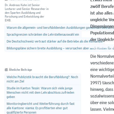
Dr. Andreas Kuhn ist Senior
zwölf Berufe
Lecturer und Senior Researcher in
ist also alle
den Sparten Ausbildung und
Forschung und Entwicklung der
ungleiche Ve
EHB.
Dimensionen 
Warum die allgemein- und berufsbildenden Ausbildungen gemeinsam betracht
Populationsd
Sprachgrenzen schränken die Lehrstellenauswahl ein
der Ungleichv
Die Deutschschweiz vertraut stärker auf die Betriebe als die Romandie
Bildungspläne sichern breite Ausbildung – verursachen aber auch Kosten für 
Die Normalver
verschiedenen
eine wichtige
Ähnliche Beiträge
Normalvertei
Welche Publizistik braucht die Berufsbildung?: Noch
nicht am Ziel
1997) täusch
Studie im Kanton Tessin: Warum sich viele junge
hinweg, dass 
Menschen nicht mit dem Lehrabschluss zufrieden
sozialwissen
geben
über eine so
Monitoringbericht und Weiterführung durch fast
alle Kantone: viamia: Es profitierten eher gut
lassen. Vielm
qualifizierte Personen