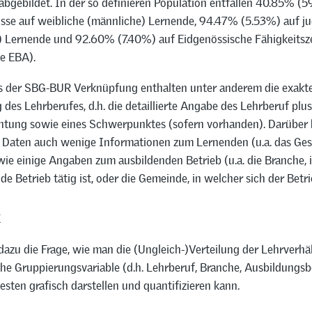
bgebildet. In der so definieren Population entfallen 40.85% (5
isse auf weibliche (männliche) Lernende, 94.47% (5.53%) auf j
 Lernende und 92.60% (7.40%) auf Eidgenössische Fähigkeitsz
te EBA).
s der SBG-BUR Verknüpfung enthalten unter anderem die exakt
des Lehrberufes, d.h. die detaillierte Angabe des Lehrberuf plu
chtung sowie eines Schwerpunktes (sofern vorhanden). Darüber 
e Daten auch wenige Informationen zum Lernenden (u.a. das Ges
wie einige Angaben zum ausbildenden Betrieb (u.a. die Branche, 
de Betrieb tätig ist, oder die Gemeinde, in welcher sich der Betri
k
h dazu die Frage, wie man die (Ungleich-)Verteilung der Lehrverhä
che Gruppierungsvariable (d.h. Lehrberuf, Branche, Ausbildungsb
sten grafisch darstellen und quantifizieren kann.