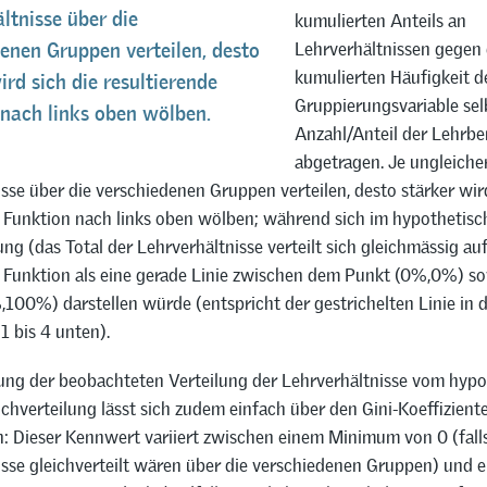
ltnisse über die
kumulierten Anteils an
Lehrverhältnissen gegen 
enen Gruppen verteilen, desto
kumulierten Häufigkeit d
ird sich die resultierende
Gruppierungsvariable selb
nach links oben wölben.
Anzahl/Anteil der Lehrbe
abgetragen. Je ungleicher
sse über die verschiedenen Gruppen verteilen, desto stärker wird
 Funktion nach links oben wölben; während sich im hypothetisch
ung (das Total der Lehrverhältnisse verteilt sich gleichmässig auf
 Funktion als eine gerade Linie zwischen dem Punkt (0%,0%) s
100%) darstellen würde (entspricht der gestrichelten Linie in 
1 bis 4 unten).
ng der beobachteten Verteilung der Lehrverhältnisse vom hypo
eichverteilung lässt sich zudem einfach über den Gini-Koeffizient
n: Dieser Kennwert variiert zwischen einem Minimum von 0 (falls
isse gleichverteilt wären über die verschiedenen Gruppen) und 