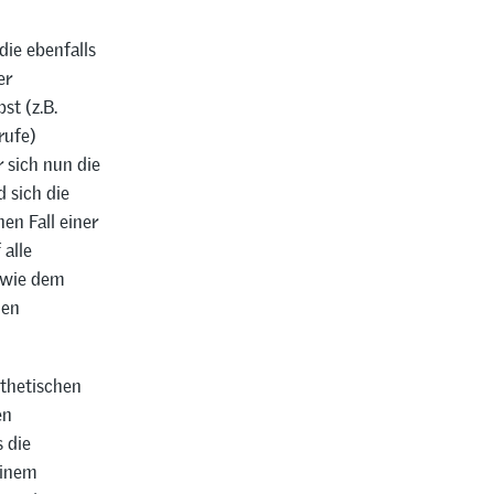
die ebenfalls
er
st (z.B.
rufe)
 sich nun die
 sich die
en Fall einer
 alle
owie dem
den
thetischen
en
 die
einem