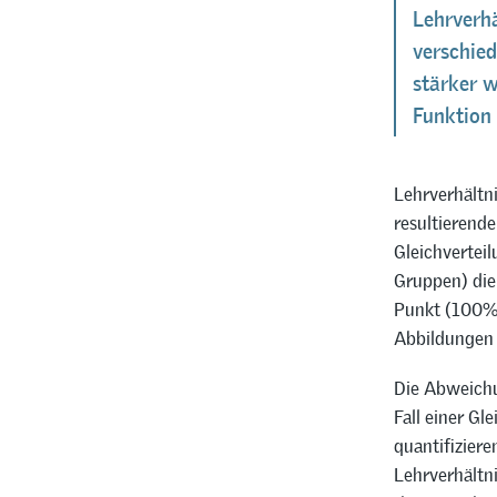
Lehrverhä
verschied
stärker w
Funktion 
Lehrverhältni
resultierende
Gleichverteil
Gruppen) die
Punkt (100%,
Abbildungen 
Die Abweichu
Fall einer Gl
quantifiziere
Lehrverhältn