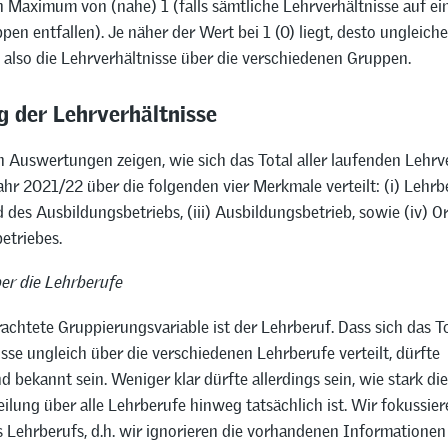
n Maximum von (nahe) 1 (falls sämtliche Lehrverhältnisse auf ei
pen entfallen). Je näher der Wert bei 1 (0) liegt, desto ungleiche
h also die Lehrverhältnisse über die verschiedenen Gruppen.
g der Lehrverhältnisse
 Auswertungen zeigen, wie sich das Total aller laufenden Lehrv
ahr 2021/22 über die folgenden vier Merkmale verteilt: (i) Lehrber
d des Ausbildungsbetriebs, (iii) Ausbildungsbetrieb, sowie (iv) O
etriebes.
ber die Lehrberufe
rachtete Gruppierungsvariable ist der Lehrberuf. Dass sich das T
sse ungleich über die verschiedenen Lehrberufe verteilt, dürfte
 bekannt sein. Weniger klar dürfte allerdings sein, wie stark di
ilung über alle Lehrberufe hinweg tatsächlich ist. Wir fokussier
 Lehrberufs, d.h. wir ignorieren die vorhandenen Informationen