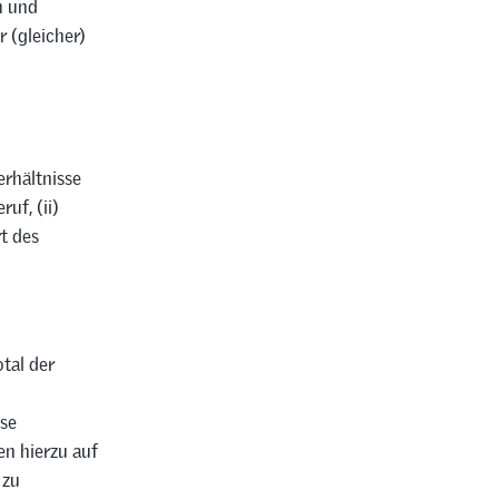
n und
r (gleicher)
erhältnisse
uf, (ii)
rt des
otal der
ese
en hierzu auf
 zu