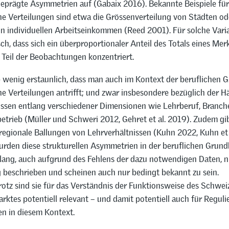
eprägte Asymmetrien auf (Gabaix 2016). Bekannte Beispiele für
e Verteilungen sind etwa die Grössenverteilung von Städten od
n individuellen Arbeitseinkommen (Reed 2001). Für solche Varia
sch, dass sich ein überproportionaler Anteil des Totals eines Me
 Teil der Beobachtungen konzentriert.
lb wenig erstaunlich, dass man auch im Kontext der beruflichen 
e Verteilungen antrifft; und zwar insbesondere bezüglich der H
issen entlang verschiedener Dimensionen wie Lehrberuf, Branche
etrieb (Müller und Schweri 2012, Gehret et al. 2019). Zudem gib
regionale Ballungen von Lehrverhältnissen (Kuhn 2022, Kuhn et 
rden diese strukturellen Asymmetrien in der beruflichen Grund
islang, auch aufgrund des Fehlens der dazu notwendigen Daten, n
g beschrieben und scheinen auch nur bedingt bekannt zu sein.
otz sind sie für das Verständnis der Funktionsweise des Schwei
rktes potentiell relevant – und damit potentiell auch für Regul
en in diesem Kontext.