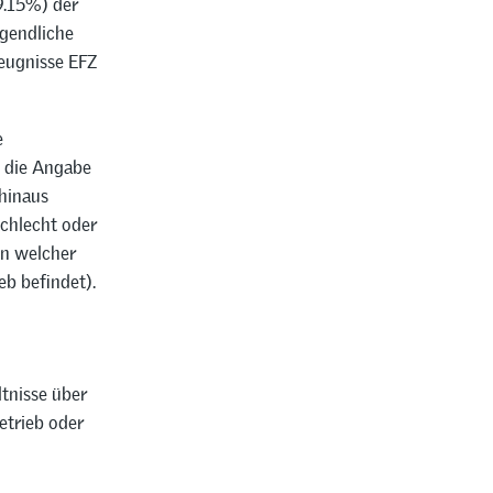
9.15%) der
ugendliche
eugnisse EFZ
e
s die Angabe
hinaus
chlecht oder
in welcher
eb befindet).
ltnisse über
etrieb oder