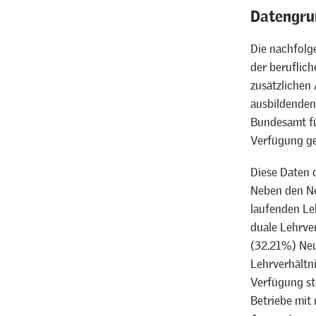
Datengru
Die nachfolg
der beruflic
zusätzlichen
ausbildenden
Bundesamt fü
Verfügung ges
Diese Daten d
Neben den Neu
laufenden Le
duale Lehrve
(32.21%) Neu
Lehrverhältn
Verfügung ste
Betriebe mit