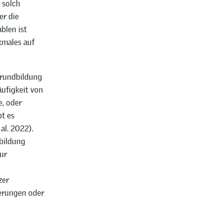
 solch
er die
blen ist
rkmales auf
Grundbildung
äufigkeit von
, oder
t es
al. 2022).
bildung
ur
zer
ierungen oder