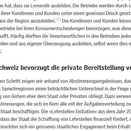
be hat, dass sie Lernende ausbilden. Die Betriebe werden durch 
ihrer Kundinnen und Kunden unter einen gewissen Druck gesetz
[2]
aus der Region auszubilden.
Die Kundinnen und Kunden könn
etriebe bei ihren Konsumentscheidungen bevorzugen, was dies
hafft. Häufig dürften die Verantwortlichen in den Betrieben jedo
eilen und aus eigener Überzeugung ausbilden, selbst wenn dies 
.
hweiz bevorzugt die private Bereitstellung v
ten Schritt zeigen wir anhand von Abstimmungsergebnissen, das
Sprachregionen einen beträchtlichen Unterschied in der Frage g
ng von Gütern eher dem Staat oder Privaten obliegt. Dazu verwe
stimmungen, die sich im Kern alle mit der Aufgabenverteilung z
Staat beschäftigen. Die «Lehrstellen-Initiative» aus dem Jahr 2
 dass der Staat die Schaffung von Lehrstellen finanziell fördert.
wünschten sich ein grösseres staatliches Engagement beim Erhalt