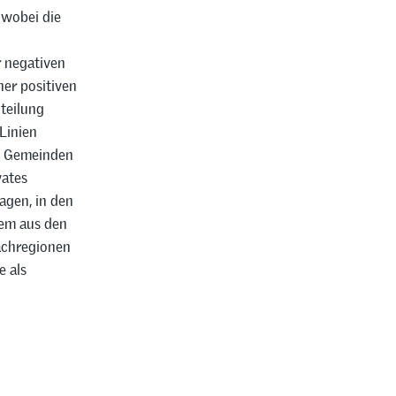
 wobei die
r negativen
ner positiven
nteilung
Linien
en Gemeinden
vates
agen, in den
dem aus den
achregionen
e als