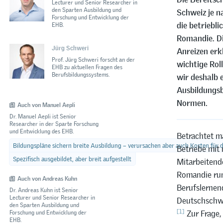
Lecturer und Senior Researcher in
den Sparten Ausbildung und
Schweiz je n
Forschung und Entwicklung der
die betriebli
EHB.
Romandie. Die
Jürg Schweri
Anreizen erk
Prof. Jürg Schweri forscht an der
wichtige Roll
EHB zu aktuellen Fragen des
Berufsbildungssystems.
wir deshalb 
Ausbildungsb
Normen.
Auch von Manuel Aepli
Dr. Manuel Aepli ist Senior
Researcher in der Sparte Forschung
und Entwicklung des EHB.
Betrachtet ma
Bildungspläne sichern breite Ausbildung – verursachen aber auch Kosten für 
Betriebe mit
Spezifisch ausgebildet, aber breit aufgestellt
Mitarbeitende
Romandie run
Auch von Andreas Kuhn
Berufslernend
Dr. Andreas Kuhn ist Senior
Lecturer und Senior Researcher in
Deutschschwe
den Sparten Ausbildung und
[1]
Zur Frage,
Forschung und Entwicklung der
EHB.