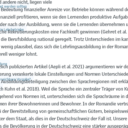
 andere nicht, liegen viele
et werden sollten
 Bedeutung finanzieller Anreize vor. Betriebe können während d
inanziell profitieren, wenn sie den Lernenden produktive Aufga
oder nach der Ausbildung, wenn sie die Lernenden übernehmen 
die Lehrbetriebe
che Rekrutierungskosten eine Fachkraft gewinnen (Gehret et al.
t die Berufsbildung national geregelt. Trotz Unterschieden im ka
s wenig plausibel, dass sich die Lehrlingsausbildung in der Roman
rell weniger lohnt.
ldung
lich publizierten Artikel (Aepli et al. 2021) argumentieren wir d
kerung verankerte lokale Einstellungen und Normen Unterschiede
erreichbare Vorgabe?
n Ausbildungsbeteiligung zwischen den Sprachregionen mit erkl
r
ch Kuhn et al. 2018). Weil die Sprache ein zentraler Träger von K
gehend von Normen ist, unterscheiden sich die Sprachräume in d
en ihrer Bewohnerinnen und Bewohner. In der Romandie vertr
 der Bereitstellung von gemeinschaftlichen Gütern, beispielswe
ker dem Staat, als dies in der Deutschschweiz der Fall ist. Unse
ass die Bevölkerung in der Deutschschweiz eine stärker ausgeprä