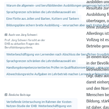
ausbilden und
Warum die allgemein- und berufsbildenden Ausbildungen gemeinsam betracht
Resultate zur
Sprachgrenzen schränken die Lehrstellenauswahl ein
Ausbildung f
Eine Flotte aus Jollen und Barken, Kuttern und Tankern
übertragen, 
Bildungspläne sichern breite Ausbildung – verursachen aber auch Kosten für 
ohne zusätzli
Allerdings is
Auch von Jürg Schweri
Vollzug ist e
Prof. Jürg Schweri forscht an der
EHB zu aktuellen Fragen des
Betriebe gene
Berufsbildungssystems.
Weiterbeschäftigung von Lernenden nach Abschluss der beruflichen Grundbi
In einem kürz
Sprachgrenzen schränken die Lehrstellenauswahl ein
in der Bevöl
Handlungskompetenzorientiertes Prüfen im Qualifikationsverfahren – eine un
betriebliche
Abwechslungsreiche Aufgaben im Lehrbetrieb machen Lernende erfolgreiche
(vgl. dazu au
damit einher
und den Norm
Menschen bei
Ähnliche Beiträge
Bildung, stär
Vertiefende Untersuchung im Rahmen der Kosten-
Nutzen-Studie der EHB: Weiterbeschäftigung von
ist daher, d