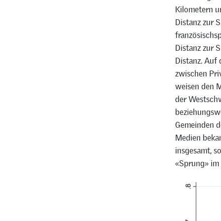
Kilometern u
Distanz zur S
französischsp
Distanz zur S
Distanz. Auf 
zwischen Pri
weisen den M
der Westschw
beziehungswe
Gemeinden de
Medien bekan
insgesamt, s
«Sprung» im 