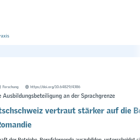
raxis
Forschung
https://doi.org/10.64829/4386
e Ausbildungsbeteiligung an der Sprachgrenze
tschschweiz vertraut stärker auf die B
 Romandie
haft der Betriebe, Berufslernende auszubilden, unterscheidet si