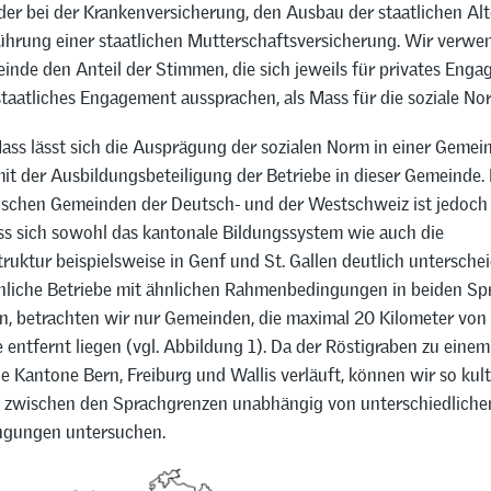
der bei der Krankenversicherung, den Ausbau der staatlichen Al
führung einer staatlichen Mutterschaftsversicherung. Wir verwe
einde den Anteil der Stimmen, die sich jeweils für privates Eng
taatliches Engagement aussprachen, als Mass für die soziale No
ass lässt sich die Ausprägung der sozialen Norm in einer Gemei
mit der Ausbildungsbeteiligung der Betriebe in dieser Gemeinde.
ischen Gemeinden der Deutsch- und der Westschweiz ist jedoch
ass sich sowohl das kantonale Bildungssystem wie auch die
ruktur beispielsweise in Genf und St. Gallen deutlich untersche
nliche Betriebe mit ähnlichen Rahmenbedingungen in beiden Sp
en, betrachten wir nur Gemeinden, die maximal 20 Kilometer von
entfernt liegen (vgl. Abbildung 1). Da der Röstigraben zu einem
e Kantone Bern, Freiburg und Wallis verläuft, können wir so kult
 zwischen den Sprachgrenzen unabhängig von unterschiedliche
gungen untersuchen.