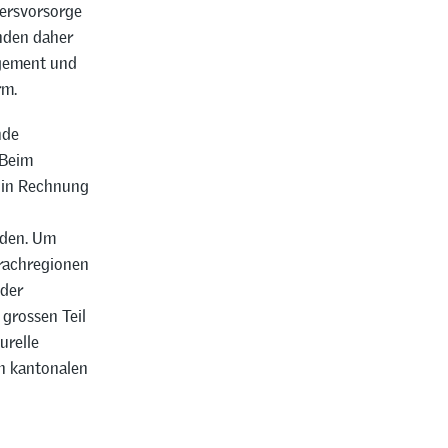
tersvorsorge
nden daher
agement und
rm.
nde
 Beim
 in Rechnung
iden. Um
rachregionen
 der
 grossen Teil
urelle
n kantonalen