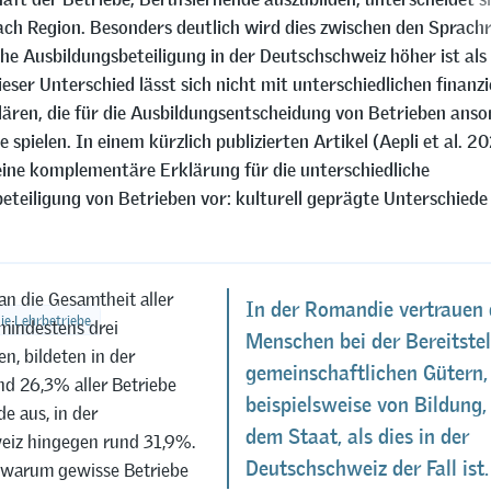
ach Region. Besonders deutlich wird dies zwischen den Sprach
che Ausbildungsbeteiligung in der Deutschschweiz höher ist als 
ser Unterschied lässt sich nicht mit unterschiedlichen finanzi
lären, die für die Ausbildungsentscheidung von Betrieben anso
e spielen. In einem kürzlich publizierten Artikel (Aepli et al. 20
eine komplementäre Erklärung für die unterschiedliche
eteiligung von Betrieben vor: kulturell geprägte Unterschiede 
n die Gesamtheit aller
In der Romandie vertrauen 
die Lehrbetriebe
 mindestens drei
Menschen bei der Bereitste
n, bildeten in der
gemeinschaftlichen Gütern,
d 26,3% aller Betriebe
beispielsweise von Bildung,
e aus, in der
dem Staat, als dies in der
iz hingegen rund 31,9%.
Deutschschweiz der Fall ist.
 warum gewisse Betriebe