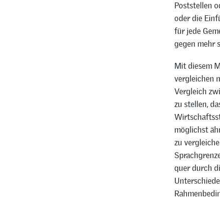
Poststellen o
oder die Ein
für jede Gem
gegen mehr s
Mit diesem M
vergleichen 
Vergleich zw
zu stellen, d
Wirtschaftsst
möglichst äh
zu vergleich
Sprachgrenze 
quer durch di
Unterschiede
Rahmenbedin