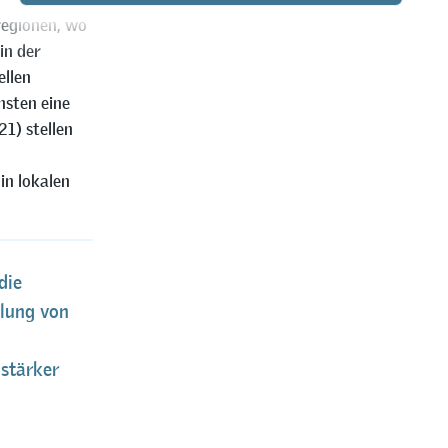
regionen, wo
in der
ellen
nsten eine
21) stellen
in lokalen
die
llung von
 stärker