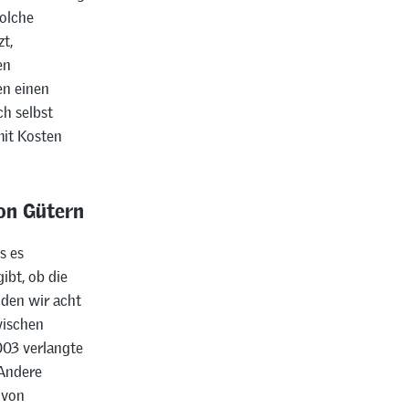
solche
t,
en
en einen
ch selbst
mit Kosten
on Gütern
s es
ibt, ob die
nden wir acht
wischen
003 verlangte
 Andere
 von