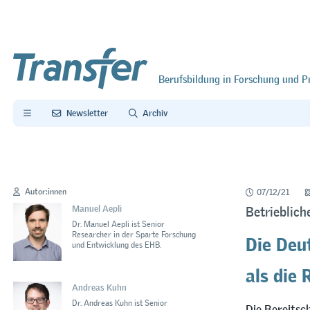
Berufsbildung in Forschung und P
Newsletter
Archiv
Autor:innen
07/12/21
Manuel Aepli
Betrieblich
Dr. Manuel Aepli ist Senior
Die Deu
Researcher in der Sparte Forschung
und Entwicklung des EHB.
als die
Andreas Kuhn
Dr. Andreas Kuhn ist Senior
Die Bereitsc