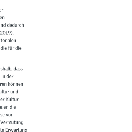
er
ben
und dadurch
 2019).
ntonalen
die für die
eshalb, dass
 in der
ären können
ultur und
er Kultur
auen die
ise von
re Vermutung
gte Erwartung