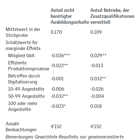
Anteil nicht
Anteil Betriebe, der
benötigter
Zusatzqualifikationen
Ausbildungsinhalte
vermittelt
Mittelwert in der
0.170
0.109
Stichprobe
Schätzwerte für
marginale Effekte
Mitglied OdA
-0.026***
0.029**
Effiziente
-0.022**
-0.013
Produktionsprozesse
Betroffen durch
-0.001
0.032**
Digitalisierung
10-49 Angestellte
-0.006
-0.026
50-99 Angestellte
-0.032**
-0.004
100 oder mehr
-0.023*
0.018
Angestellte
Anzahl
4’152
4’152
Beobachtungen
Bemerkungen: Gewichtete Resultate, nur gewinnorientierte