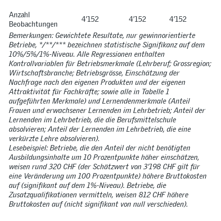
Anzahl
4’152
4’152
4’152
Beobachtungen
Bemerkungen: Gewichtete Resultate, nur gewinnorientierte
Betriebe, */**/*** bezeichnen statistische Signifikanz auf dem
10%/5%/1%-Niveau. Alle Regressionen enthalten
Kontrollvariablen für Betriebsmerkmale (Lehrberuf; Grossregion;
Wirtschaftsbranche; Betriebsgrösse, Einschätzung der
Nachfrage nach den eigenen Produkten und der eigenen
Attraktivität für Fachkräfte; sowie alle in Tabelle 1
aufgeführten Merkmale) und Lernendenmerkmale (Anteil
Frauen und erwachsener Lernenden im Lehrbetrieb; Anteil der
Lernenden im Lehrbetrieb, die die Berufsmittelschule
absolvieren; Anteil der Lernenden im Lehrbetrieb, die eine
verkürzte Lehre absolvieren).
Lesebeispiel: Betriebe, die den Anteil der nicht benötigten
Ausbildungsinhalte um 10 Prozentpunkte höher einschätzen,
weisen rund 320 CHF (der Schätzwert von 3’198 CHF gilt für
eine Veränderung um 100 Prozentpunkte) höhere Bruttokosten
auf (signifikant auf dem 1%-Niveau). Betriebe, die
Zusatzqualifikationen vermitteln, weisen 812 CHF höhere
Bruttokosten auf (nicht signifikant von null verschieden).