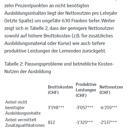
zehn Prozentpunkten an nicht benötigten
Ausbildungsinhalten liegt der Nettonutzen pro Lehrjahr
(letzte Spalte) um ungefähr 630 Franken tiefer. Weiter
zeigt sich in Tabelle 2, dass der geringere Nettonutzen
sowohl auf höhere Bruttokosten (z.B. für zusätzliches
Ausbildungsmaterial oder Kurse) wie auch tiefere
produktive Leistungen der Lernenden zurückgeht.
Tabelle 2: Passungsprobleme und betriebliche Kosten-
Nutzen der Ausbildung
Produktive
Bruttokosten
Nettonutzen
Leistungen
(CHF)
(CHF)
(CHF)
Anteil nicht
benötigter
3’198***
-3’057***
-6’255***
Ausbildungsinhalte
Anteil vermittelt
812
-1’325***
-2’137***
Zusatzqualifikationen