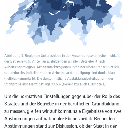
Abbildung 1: Regionale Unterschiede in der Ausbildungswahrscheinlichkeit
der Betriebe (d.h. Anteil an ausbildenden an allen Betrieben) nach
Arbeitsmarktregion. Arbeitsmarktregionen mit einer überdurchschnittlich
(unterdurchschnittlich) hohen Arbeitsmarktbeteiligung sind dunkelblau
(hellblau) eingefärbt. Die durschnittliche Ausbildungsbeteiligung in der
Stichprobe insgesamt beträgt 33,6% (siehe dazu auch Fussnote 1).
Um die normativen Einstellungen gegenüber der Rolle des
Staates und der Betriebe in der beruflichen Grundbildung
zu messen, greifen wir auf kommunale Ergebnisse von zwei
Abstimmungen auf nationaler Ebene zurück. Bei beiden
Abstimmungen stand zur Diskussion, ob der Staat in der