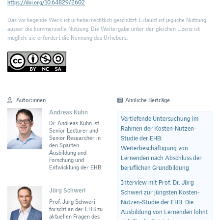
https://doi.org/10.64829/2602
Das vorliegende Werk ist urheberrechtlich geschützt. Erlaubt ist jegliche Nutzung
ausser die kommerzielle Nutzung. Die Weitergabe unter der gleichen Lizenz ist
möglich; sie erfordert die Nennung des Urhebers.
Autor:innen
Ähnliche Beiträge
Andreas Kuhn
Vertiefende Untersuchung im
Dr. Andreas Kuhn ist
Rahmen der Kosten-Nutzen-
Senior Lecturer und
Studie der EHB:
Senior Researcher in
den Sparten
Weiterbeschäftigung von
Ausbildung und
Lernenden nach Abschluss der
Forschung und
beruflichen Grundbildung
Entwicklung der EHB.
Interview mit Prof. Dr. Jürg
Jürg Schweri
Schweri zur jüngsten Kosten-
Prof. Jürg Schweri
Nutzen-Studie der EHB: Die
forscht an der EHB zu
Ausbildung von Lernenden lohnt
aktuellen Fragen des