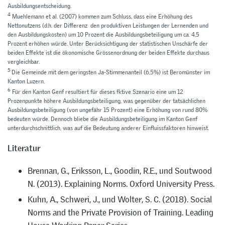
Ausbildungsentscheidung.
4
Muehlemann et al. (2007) kommen zum Schluss, dass eine Erhöhung des
Nettonutzens (d.h. der Differenz den produktiven Leistungen der Lernenden und
den Ausbildungskosten) um 10 Prozent die Ausbildungsbeteiligung um ca. 4,5
Prozent erhöhen würde. Unter Berücksichtigung der statistischen Unschärfe der
beiden Effekte ist die ökonomische Grössenordnung der beiden Effekte durchaus
vergleichbar.
5
Die Gemeinde mit dem geringsten Ja-Stimmenanteil (6,5%) ist Beromünster im
Kanton Luzern.
6
Für den Kanton Genf resultiert für dieses fktive Szenario eine um 12
Prozenpunkte höhere Ausbildungsbeteiligung, was gegenüber der tatsächlichen
Ausbildungsbeteiligung (von ungefähr 15 Prozent) eine Erhöhung von rund 80%
bedeuten würde. Dennoch bliebe die Ausbildungsbeteiligung im Kanton Genf
unterdurchschnittlich, was auf die Bedeutung anderer Einfluissfaktoren hinweist.
Literatur
Brennan, G., Eriksson, L., Goodin, R.E., und Soutwood
N. (2013). Explaining Norms. Oxford University Press.
Kuhn, A., Schweri, J., und Wolter, S. C. (2018). Social
Norms and the Private Provision of Training. Leading