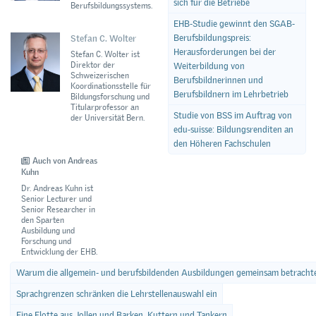
sich für die Betriebe
Berufsbildungssystems.
EHB-Studie gewinnt den SGAB-
Berufsbildungspreis:
Stefan C. Wolter
Herausforderungen bei der
Stefan C. Wolter ist
Direktor der
Weiterbildung von
Schweizerischen
Berufsbildnerinnen und
Koordinationsstelle für
Berufsbildnern im Lehrbetrieb
Bildungsforschung und
Titularprofessor an
Studie von BSS im Auftrag von
der Universität Bern.
edu-suisse: Bildungsrenditen an
den Höheren Fachschulen
Auch von Andreas
Kuhn
Dr. Andreas Kuhn ist
Senior Lecturer und
Senior Researcher in
den Sparten
Ausbildung und
Forschung und
Entwicklung der EHB.
Warum die allgemein- und berufsbildenden Ausbildungen gemeinsam betrachte
Sprachgrenzen schränken die Lehrstellenauswahl ein
Eine Flotte aus Jollen und Barken, Kuttern und Tankern