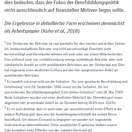
dies bedeuten, dass der Fokus der Berufsbildungspolitik
nicht ausschliesslich auf finanziellen Motiven liegen sollte.
Die Ergebnisse in detaillierter Form erscheinen demnächst
als Arbeitspapier (Kuhn et al., 2018).
1
Die Stichprobe der Betriebe ist repräsentativ für den zweiten und dritten Sektor,
d.h. landwirtschaftliche Betriebe sind nicht berücksichtigt. Ebenfalls nicht
berücksichtigt sind Kleinstunternehmen mit zwei oder nur einem Mitarbeitenden.
Dies schliesst zwar nur verhältnismässig wenige ausbildende Betriebe, aber eine
substantielle Anzahl an nicht ausbildenden Betrieben, aus der Stichprobe aus. Dies
hat insgesamt einen deutlichen Einfluss auf den hier ausgewiesenen Anteil an
ausbildenden Betrieben.
2
Es handelt sich einerseits um die Initiative „für eine gesicherte Berufsbildung und
Umschulung“ vom 28. September 1986 sowie um die Initiative „für ein
ausreichendes Berufsbildungsangebot (Lehrstellen-Initiative)“ vom 18. Mai 2003.
Beide Initiativen wurden von einer deutlichen Mehrheit der Stimmbürger/-innen
abgelehnt (der prozentuale Anteil an Ja-Stimmen betrug 18,4% bzw. 31,6%).
3
Es ist auch denkbar dass es auch (oder gar ausschliessslich) einen Effekt in die
andere Richtung gibt, dass also die Ausbildungsbereitschaft die soziale Norm
beeinflusst. Um diesem Einwand zu begegnen verwenden wir sogenannte
Instrumentvariablenmethoden. Diese zusätzlichen Ergebnisse stützen unsere
Interpretation eines Effektes von der sozialen Norm auf die