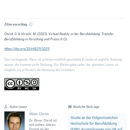
Zitiervorschlag
Christ, O. & Hirschi, M. (2021). Virtual Reality in der Berufsbildung.
Transfer.
Berufsbildung in Forschung und Praxis 6
(1).
https://doi.org/10.64829/1029
Das vorliegende Werk ist urheberrechtlich geschützt. Erlaubt ist jegliche Nutzung
ausser die kommerzielle Nutzung. Die Weitergabe unter der gleichen Lizenz ist
möglich; sie erfordert die Nennung des Urhebers.
Autor:innen
Ähnliche Beiträge
Oliver Christ
Studie an der Eidgenössischen
Dr. Oliver Christ ist
Hochschule für Berufsbildung
seit sieben Jahren
(EHB): Auswirkungen von VR auf
Dozent an der