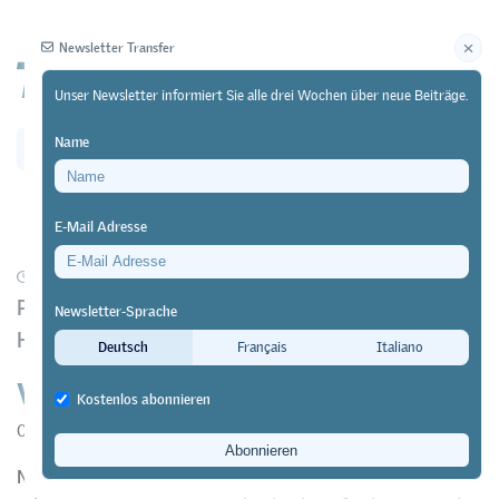
Newsletter Transfer
Unser Newsletter informiert Sie alle drei Wochen über neue Beiträge.
Name
Newsletter
Archiv
E-Mail Adresse
31/01/21
Forschung
https://doi.org/10.64829/1029
Pilotstudie der login Berufsbildung AG und der
Newsletter-Sprache
Hochschule für Angewandten Psychologie (FHNW)
Deutsch
Français
Italiano
Virtual Reality in der Berufsbildung
Kostenlos abonnieren
Oliver Christ
&
Mathias Hirschi
Noch werden virtuelle Simulationen in der Berufsbildung