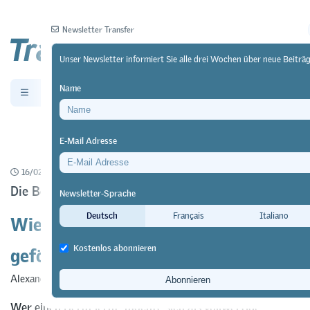
Newsletter Transfer
Unser Newsletter informiert Sie alle drei Wochen über neue Beiträg
Name
Newsletter
Archiv
E-Mail Adresse
16/02/20
Forschung
https://doi.org/10.64829/2463
Die Bedeutung der betrieblichen Berufspraxis
Newsletter-Sprache
Wie berufliche Identität im Betrieb
Deutsch
Français
Italiano
gefördert wird
Kostenlos abonnieren
Alexandra Felder
,
Isabelle Caprani
&
Kerstin Duemmler
Wer einen Beruf lernt, möchte sich als vollwertige