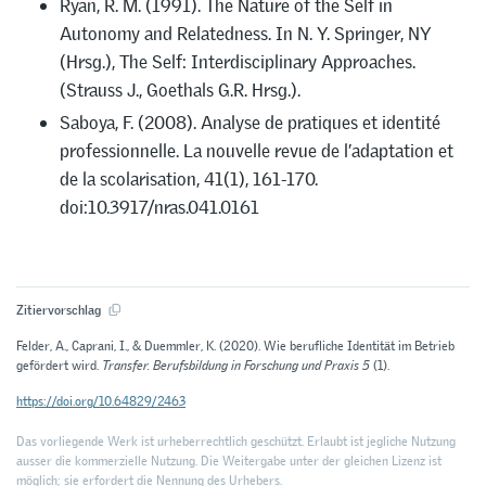
Ryan, R. M. (1991). The Nature of the Self in
Autonomy and Relatedness. In N. Y. Springer, NY
(Hrsg.), The Self: Interdisciplinary Approaches.
(Strauss J., Goethals G.R. Hrsg.).
Saboya, F. (2008). Analyse de pratiques et identité
professionnelle. La nouvelle revue de l’adaptation et
de la scolarisation, 41(1), 161-170.
doi:10.3917/nras.041.0161
Zitiervorschlag
Felder, A., Caprani, I., & Duemmler, K. (2020). Wie berufliche Identität im Betrieb
gefördert wird.
Transfer. Berufsbildung in Forschung und Praxis 5
(1).
https://doi.org/10.64829/2463
Das vorliegende Werk ist urheberrechtlich geschützt. Erlaubt ist jegliche Nutzung
ausser die kommerzielle Nutzung. Die Weitergabe unter der gleichen Lizenz ist
möglich; sie erfordert die Nennung des Urhebers.