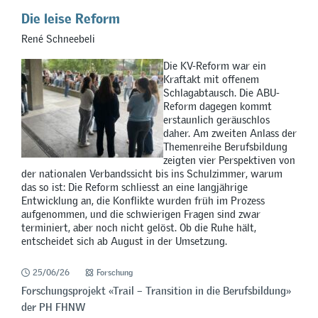
Die leise Reform
René Schneebeli
Die KV-Reform war ein
Kraftakt mit offenem
Schlagabtausch. Die ABU-
Reform dagegen kommt
erstaunlich geräuschlos
daher. Am zweiten Anlass der
Themenreihe Berufsbildung
zeigten vier Perspektiven von
der nationalen Verbandssicht bis ins Schulzimmer, warum
das so ist: Die Reform schliesst an eine langjährige
Entwicklung an, die Konflikte wurden früh im Prozess
aufgenommen, und die schwierigen Fragen sind zwar
terminiert, aber noch nicht gelöst. Ob die Ruhe hält,
entscheidet sich ab August in der Umsetzung.
25/06/26
Forschung
Forschungsprojekt «Trail – Transition in die Berufsbildung»
der PH FHNW