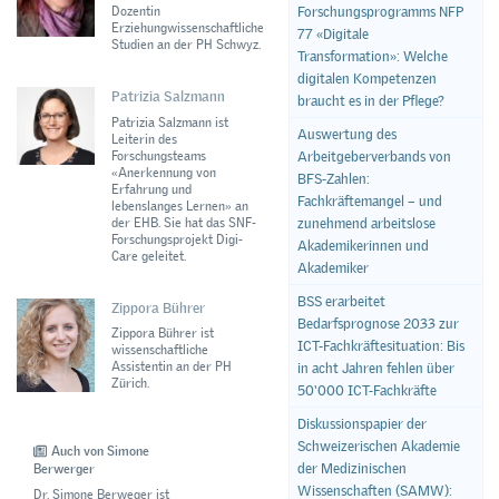
Forschungsprogramms NFP
Dozentin
Erziehungwissenschaftliche
77 «Digitale
Studien an der PH Schwyz.
Transformation»: Welche
digitalen Kompetenzen
Patrizia Salzmann
braucht es in der Pflege?
Patrizia Salzmann ist
Auswertung des
Leiterin des
Forschungsteams
Arbeitgeberverbands von
«Anerkennung von
BFS-Zahlen:
Erfahrung und
Fachkräftemangel – und
lebenslanges Lernen» an
der EHB. Sie hat das SNF-
zunehmend arbeitslose
Forschungsprojekt Digi-
Akademikerinnen und
Care geleitet.
Akademiker
BSS erarbeitet
Zippora Bührer
Bedarfsprognose 2033 zur
Zippora Bührer ist
ICT-Fachkräftesituation: Bis
wissenschaftliche
Assistentin an der PH
in acht Jahren fehlen über
Zürich.
50‘000 ICT-Fachkräfte
Diskussionspapier der
Schweizerischen Akademie
Auch von Simone
der Medizinischen
Berwerger
Wissenschaften (SAMW):
Dr. Simone Berweger ist