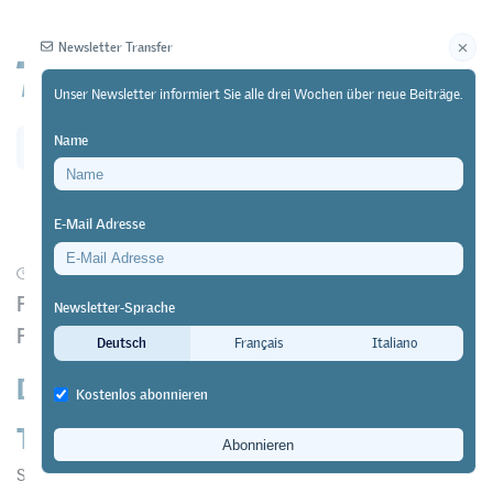
Newsletter Transfer
Unser Newsletter informiert Sie alle drei Wochen über neue Beiträge.
Name
Newsletter
Archiv
E-Mail Adresse
01/09/17
Forschung
https://doi.org/10.64829/1590
Fachkräftemangel und Laufbahnentwicklung bei
Newsletter-Sprache
Fachpersonen Gesundheit und Betreuung
Deutsch
Français
Italiano
Durchgangsstation statt
Kostenlos abonnieren
Traumberuf?
Simone Berwerger
,
Patrizia Salzmann
&
Zippora Bührer