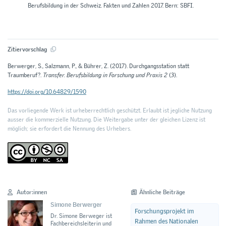
Berufsbildung in der Schweiz. Fakten und Zahlen 2017. Bern: SBFI.
Zitiervorschlag
Berwerger, S., Salzmann, P., & Bührer, Z. (2017). Durchgangsstation statt
Traumberuf?.
Transfer. Berufsbildung in Forschung und Praxis 2
(3).
https://doi.org/10.64829/1590
Das vorliegende Werk ist urheberrechtlich geschützt. Erlaubt ist jegliche Nutzung
ausser die kommerzielle Nutzung. Die Weitergabe unter der gleichen Lizenz ist
möglich; sie erfordert die Nennung des Urhebers.
Autor:innen
Ähnliche Beiträge
Simone Berwerger
Forschungsprojekt im
Dr. Simone Berweger ist
Rahmen des Nationalen
Fachbereichsleiterin und