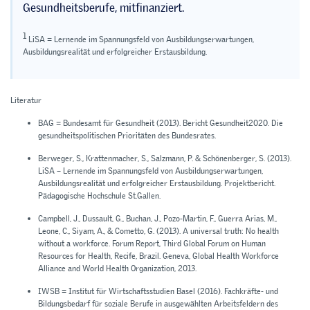
Gesundheitsberufe, mitfinanziert.
1
LiSA = Lernende im Spannungsfeld von Ausbildungserwartungen,
Ausbildungsrealität und erfolgreicher Erstausbildung.
Literatur
BAG = Bundesamt für Gesundheit (2013). Bericht Gesundheit2020. Die
gesundheitspolitischen Prioritäten des Bundesrates.
Berweger, S., Krattenmacher, S., Salzmann, P. & Schönenberger, S. (2013).
LiSA – Lernende im Spannungsfeld von Ausbildungserwartungen,
Ausbildungsrealität und erfolgreicher Erstausbildung. Projektbericht.
Pädagogische Hochschule St.Gallen.
Campbell, J., Dussault, G., Buchan, J., Pozo-Martin, F., Guerra Arias, M.,
Leone, C., Siyam, A., & Cometto, G. (2013). A universal truth: No health
without a workforce. Forum Report, Third Global Forum on Human
Resources for Health, Recife, Brazil. Geneva, Global Health Workforce
Alliance and World Health Organization, 2013.
IWSB = Institut für Wirtschaftsstudien Basel (2016). Fachkräfte- und
Bildungsbedarf für soziale Berufe in ausgewählten Arbeitsfeldern des