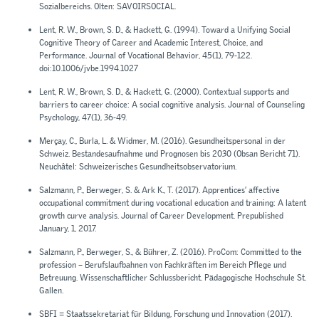
Sozialbereichs. Olten: SAVOIRSOCIAL.
Lent, R. W., Brown, S. D., & Hackett, G. (1994). Toward a Unifying Social
Cognitive Theory of Career and Academic Interest, Choice, and
Performance. Journal of Vocational Behavior, 45(1), 79-122.
doi:10.1006/jvbe.1994.1027
Lent, R. W., Brown, S. D., & Hackett, G. (2000). Contextual supports and
barriers to career choice: A social cognitive analysis. Journal of Counseling
Psychology, 47(1), 36-49.
Merçay, C., Burla, L. & Widmer, M. (2016). Gesundheitspersonal in der
Schweiz. Bestandesaufnahme und Prognosen bis 2030 (Obsan Bericht 71).
Neuchâtel: Schweizerisches Gesundheitsobservatorium.
Salzmann, P., Berweger, S. & Ark K., T. (2017). Apprentices’ affective
occupational commitment during vocational education and training: A latent
growth curve analysis. Journal of Career Development. Prepublished
January, 1, 2017.
Salzmann, P., Berweger, S., & Bührer, Z. (2016). ProCom: Committed to the
profession – Berufslaufbahnen von Fachkräften im Bereich Pflege und
Betreuung. Wissenschaftlicher Schlussbericht. Pädagogische Hochschule St.
Gallen.
SBFI = Staatssekretariat für Bildung, Forschung und Innovation (2017).