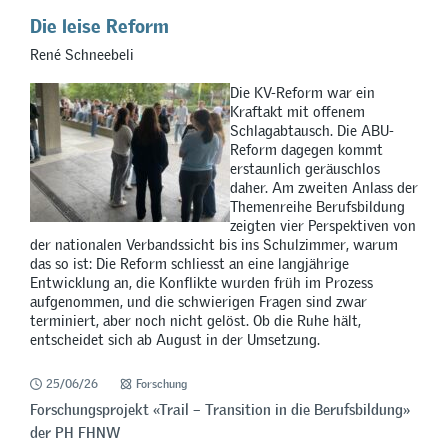
Die leise Reform
René Schneebeli
Die KV-Reform war ein
Kraftakt mit offenem
Schlagabtausch. Die ABU-
Reform dagegen kommt
erstaunlich geräuschlos
daher. Am zweiten Anlass der
Themenreihe Berufsbildung
zeigten vier Perspektiven von
der nationalen Verbandssicht bis ins Schulzimmer, warum
das so ist: Die Reform schliesst an eine langjährige
Entwicklung an, die Konflikte wurden früh im Prozess
aufgenommen, und die schwierigen Fragen sind zwar
terminiert, aber noch nicht gelöst. Ob die Ruhe hält,
entscheidet sich ab August in der Umsetzung.
25/06/26
Forschung
Forschungsprojekt «Trail – Transition in die Berufsbildung»
der PH FHNW