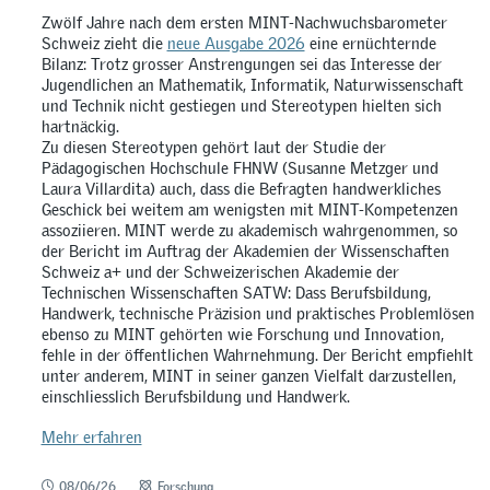
Zwölf Jahre nach dem ersten MINT-Nachwuchsbarometer
Schweiz zieht die
neue Ausgabe 2026
eine ernüchternde
Bilanz: Trotz grosser Anstrengungen sei das Interesse der
Jugendlichen an Mathematik, Informatik, Naturwissenschaft
und Technik nicht gestiegen und Stereotypen hielten sich
hartnäckig.
Zu diesen Stereotypen gehört laut der Studie der
Pädagogischen Hochschule FHNW (Susanne Metzger und
Laura Villardita) auch, dass die Befragten handwerkliches
Geschick bei weitem am wenigsten mit MINT-Kompetenzen
assoziieren. MINT werde zu akademisch wahrgenommen, so
der Bericht im Auftrag der Akademien der Wissenschaften
Schweiz a+ und der Schweizerischen Akademie der
Technischen Wissenschaften SATW: Dass Berufsbildung,
Handwerk, technische Präzision und praktisches Problemlösen
ebenso zu MINT gehörten wie Forschung und Innovation,
fehle in der öffentlichen Wahrnehmung. Der Bericht empfiehlt
unter anderem, MINT in seiner ganzen Vielfalt darzustellen,
einschliesslich Berufsbildung und Handwerk.
Mehr erfahren
08/06/26
Forschung