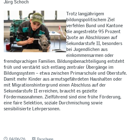
Jürg Schoch
Trotz langjährigem
bildungspolitischem Ziel
verfehlen Bund und Kantone
die angestrebte 95 Prozent
Quote an Abschlüssen auf
Sekundarstufe II, besonders
bei Jugendlichen aus
einkommensarmen oder
fremdsprachigen Familien. Bildungsbenachteiligung entsteht
früh und verstärkt sich entlang zentraler Übergänge im
Bildungssystem – etwa zwischen Primarschule und Oberstufe.
Damit mehr Kinder aus armutsgefährdeten Haushalten oder
mit Migrationshintergrund einen Abschluss auf der
Sekundarstufe II erreichen, braucht es gezielte
Fördermassnahmen. Zielführend sind eine frühe Förderung,
eine faire Selektion, soziale Durchmischung sowie
sensibilisierte Lehrpersonen.
04/06/26
Forschung