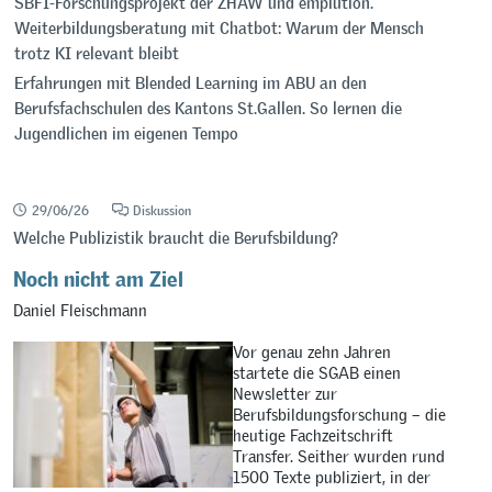
SBFI-Forschungsprojekt der ZHAW und emplution.
Weiterbildungsberatung mit Chatbot: Warum der Mensch
trotz KI relevant bleibt
Erfahrungen mit Blended Learning im ABU an den
Berufsfachschulen des Kantons St.Gallen. So lernen die
Jugendlichen im eigenen Tempo
29/06/26
Diskussion
Welche Publizistik braucht die Berufsbildung?
Noch nicht am Ziel
Daniel Fleischmann
Vor genau zehn Jahren
startete die SGAB einen
Newsletter zur
Berufsbildungsforschung – die
heutige Fachzeitschrift
Transfer. Seither wurden rund
1500 Texte publiziert, in der