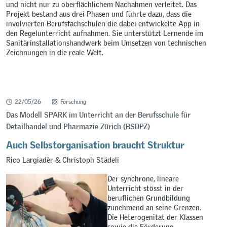
und nicht nur zu oberflächlichem Nachahmen verleitet. Das
Projekt bestand aus drei Phasen und führte dazu, dass die
involvierten Berufsfachschulen die dabei entwickelte App in
den Regelunterricht aufnahmen. Sie unterstützt Lernende im
Sanitärinstallationshandwerk beim Umsetzen von technischen
Zeichnungen in die reale Welt.
22/05/26
Forschung
Das Modell SPARK im Unterricht an der Berufsschule für
Detailhandel und Pharmazie Zürich (BSDPZ)
Auch Selbstorganisation braucht Struktur
Rico Largiadèr & Christoph Städeli
Der synchrone, lineare
Unterricht stösst in der
beruflichen Grundbildung
zunehmend an seine Grenzen.
Die Heterogenität der Klassen
sowie die Förderung