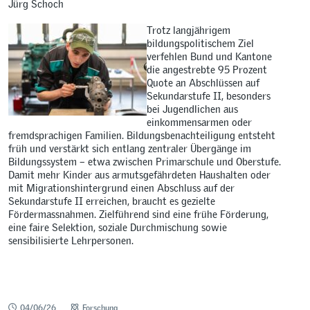
Jürg Schoch
Trotz langjährigem
bildungspolitischem Ziel
verfehlen Bund und Kantone
die angestrebte 95 Prozent
Quote an Abschlüssen auf
Sekundarstufe II, besonders
bei Jugendlichen aus
einkommensarmen oder
fremdsprachigen Familien. Bildungsbenachteiligung entsteht
früh und verstärkt sich entlang zentraler Übergänge im
Bildungssystem – etwa zwischen Primarschule und Oberstufe.
Damit mehr Kinder aus armutsgefährdeten Haushalten oder
mit Migrationshintergrund einen Abschluss auf der
Sekundarstufe II erreichen, braucht es gezielte
Fördermassnahmen. Zielführend sind eine frühe Förderung,
eine faire Selektion, soziale Durchmischung sowie
sensibilisierte Lehrpersonen.
04/06/26
Forschung