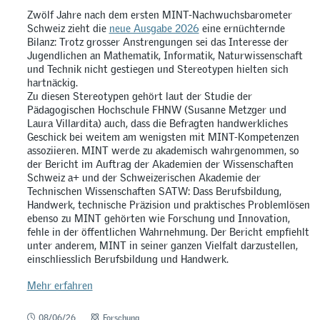
Zwölf Jahre nach dem ersten MINT-Nachwuchsbarometer
Schweiz zieht die
neue Ausgabe 2026
eine ernüchternde
Bilanz: Trotz grosser Anstrengungen sei das Interesse der
Jugendlichen an Mathematik, Informatik, Naturwissenschaft
und Technik nicht gestiegen und Stereotypen hielten sich
hartnäckig.
Zu diesen Stereotypen gehört laut der Studie der
Pädagogischen Hochschule FHNW (Susanne Metzger und
Laura Villardita) auch, dass die Befragten handwerkliches
Geschick bei weitem am wenigsten mit MINT-Kompetenzen
assoziieren. MINT werde zu akademisch wahrgenommen, so
der Bericht im Auftrag der Akademien der Wissenschaften
Schweiz a+ und der Schweizerischen Akademie der
Technischen Wissenschaften SATW: Dass Berufsbildung,
Handwerk, technische Präzision und praktisches Problemlösen
ebenso zu MINT gehörten wie Forschung und Innovation,
fehle in der öffentlichen Wahrnehmung. Der Bericht empfiehlt
unter anderem, MINT in seiner ganzen Vielfalt darzustellen,
einschliesslich Berufsbildung und Handwerk.
Mehr erfahren
08/06/26
Forschung