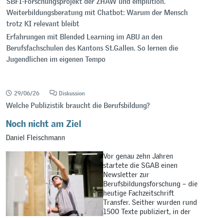
SBFI-Forschungsprojekt der ZHAW und emplution.
Weiterbildungsberatung mit Chatbot: Warum der Mensch
trotz KI relevant bleibt
Erfahrungen mit Blended Learning im ABU an den
Berufsfachschulen des Kantons St.Gallen. So lernen die
Jugendlichen im eigenen Tempo
29/06/26
Diskussion
Welche Publizistik braucht die Berufsbildung?
Noch nicht am Ziel
Daniel Fleischmann
Vor genau zehn Jahren
startete die SGAB einen
Newsletter zur
Berufsbildungsforschung – die
heutige Fachzeitschrift
Transfer. Seither wurden rund
1500 Texte publiziert, in der