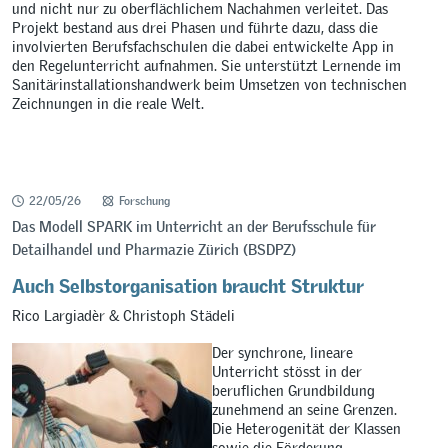
und nicht nur zu oberflächlichem Nachahmen verleitet. Das
Projekt bestand aus drei Phasen und führte dazu, dass die
involvierten Berufsfachschulen die dabei entwickelte App in
den Regelunterricht aufnahmen. Sie unterstützt Lernende im
Sanitärinstallationshandwerk beim Umsetzen von technischen
Zeichnungen in die reale Welt.
22/05/26
Forschung
Das Modell SPARK im Unterricht an der Berufsschule für
Detailhandel und Pharmazie Zürich (BSDPZ)
Auch Selbstorganisation braucht Struktur
Rico Largiadèr & Christoph Städeli
Der synchrone, lineare
Unterricht stösst in der
beruflichen Grundbildung
zunehmend an seine Grenzen.
Die Heterogenität der Klassen
sowie die Förderung