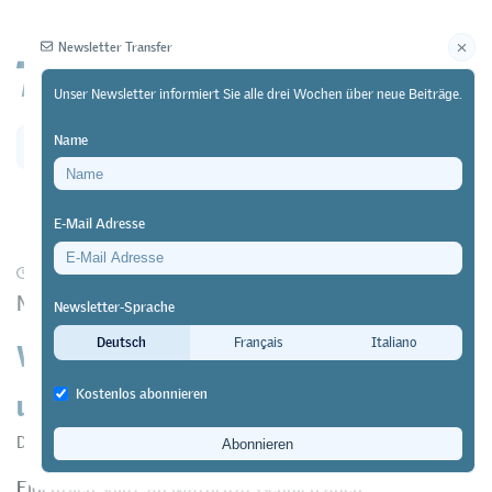
Newsletter Transfer
Unser Newsletter informiert Sie alle drei Wochen über neue Beiträge.
Name
Newsletter
Archiv
E-Mail Adresse
01/09/17
Praxis
https://doi.org/10.64829/1564
Neues Buch im hep verlag
Newsletter-Sprache
Wie man interdisziplinär
Deutsch
Français
Italiano
unterrichtet
Kostenlos abonnieren
Daniel Fleischmann
Eigentlich sollte an Maturitätsschulen auch