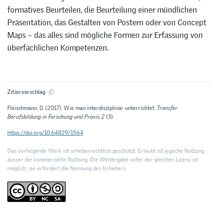
formatives Beurteilen, die Beurteilung einer mündlichen
Präsentation, das Gestalten von Postern oder von Concept
Maps – das alles sind mögliche Formen zur Erfassung von
überfachlichen Kompetenzen.
Zitiervorschlag
Fleischmann, D. (2017). Wie man interdisziplinär unterrichtet.
Transfer.
Berufsbildung in Forschung und Praxis 2
(3).
https://doi.org/10.64829/1564
Das vorliegende Werk ist urheberrechtlich geschützt. Erlaubt ist jegliche Nutzung
ausser die kommerzielle Nutzung. Die Weitergabe unter der gleichen Lizenz ist
möglich; sie erfordert die Nennung des Urhebers.