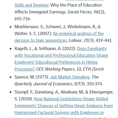
Skills and Degrees
: Why the Place of Education
Affects Immigrant Earnings.
Social Forces
,
96
(2),
691-716.
Muehlemann, S., Schweri, J., Winkelmann, R., &
Wolter, S. C. (2007).
An empirical analysis of the
decision to train apprentices
.
Labour
,
21
(3), 419-441.
Rageth, L., & Sritharan, A. (2022).
Does Familiarity
with Vocational and Professional Education Shape
Employers‘ Educational Preferences in Hiring
Processes?
CES Working Papers
,
10, ETH Zürich
.
Spence, M. (1973).
Job Market Signaling
.
The
Quarterly Journal of Economics
,
87
(3), 355-374.
Stumpf, F., Damelang, A., Abraham, M., & Ebensperger,
S. (2020).
How National Institutions Shape Skilled
Immigrants‘ Chances of Getting Hired: Evidence from
Harmonised Factorial Surveys with Employers in