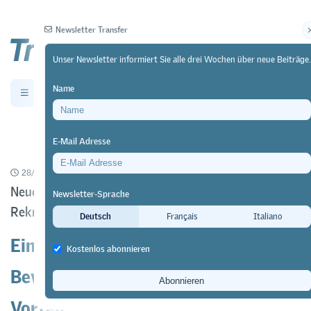
Newsletter Transfer
Unser Newsletter informiert Sie alle drei Wochen über neue Beiträge.
Name
Newsletter
Archiv
E-Mail Adresse
28/06/22
Forschung
https://doi.org/10.64829/5382
Neue Studie der ETH Zürich zu
Newsletter-Sprache
Rekrutierungsverhalten
Deutsch
Français
Italiano
Ein Berufsbildungshintergrund ist in
Kostenlos abonnieren
Bewerbungsprozessen oft von
Vorteil