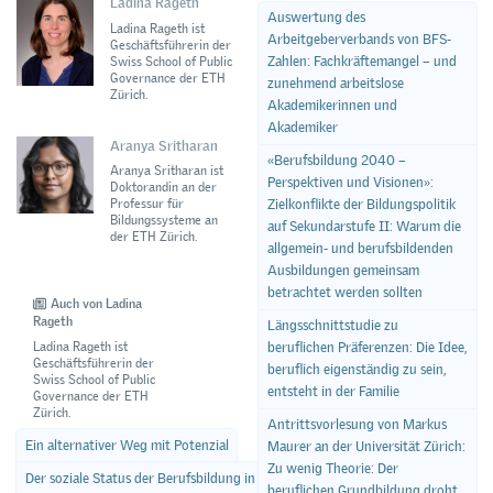
Ladina Rageth
Auswertung des
Ladina Rageth ist
Arbeitgeberverbands von BFS-
Geschäftsführerin der
Zahlen: Fachkräftemangel – und
Swiss School of Public
Governance der ETH
zunehmend arbeitslose
Zürich.
Akademikerinnen und
Akademiker
Aranya Sritharan
«Berufsbildung 2040 –
Aranya Sritharan ist
Perspektiven und Visionen»:
Doktorandin an der
Professur für
Zielkonflikte der Bildungspolitik
Bildungssysteme an
auf Sekundarstufe II: Warum die
der ETH Zürich.
allgemein- und berufsbildenden
Ausbildungen gemeinsam
betrachtet werden sollten
Auch von Ladina
Rageth
Längsschnittstudie zu
Ladina Rageth ist
beruflichen Präferenzen: Die Idee,
Geschäftsführerin der
beruflich eigenständig zu sein,
Swiss School of Public
entsteht in der Familie
Governance der ETH
Zürich.
Antrittsvorlesung von Markus
Ein alternativer Weg mit Potenzial
Maurer an der Universität Zürich:
Zu wenig Theorie: Der
Der soziale Status der Berufsbildung in der Schweiz ist konstant geblieben
beruflichen Grundbildung droht