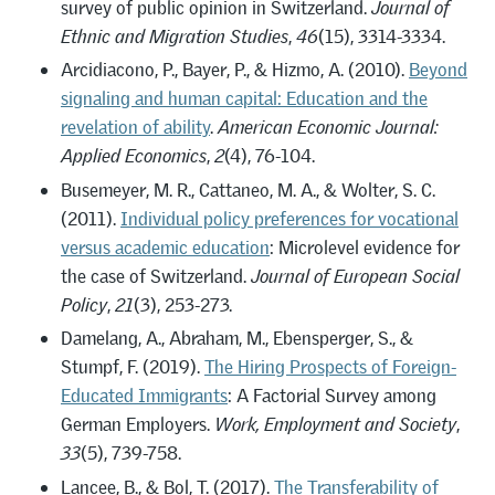
survey of public opinion in Switzerland.
Journal of
Ethnic and Migration Studies
,
46
(15), 3314-3334.
Arcidiacono, P., Bayer, P., & Hizmo, A. (2010).
Beyond
signaling and human capital: Education and the
revelation of ability
.
American Economic Journal:
Applied Economics
,
2
(4), 76-104.
Busemeyer, M. R., Cattaneo, M. A., & Wolter, S. C.
(2011).
Individual policy preferences for vocational
versus academic education
: Microlevel evidence for
the case of Switzerland.
Journal of European Social
Policy
,
21
(3), 253-273.
Damelang, A., Abraham, M., Ebensperger, S., &
Stumpf, F. (2019).
The Hiring Prospects of Foreign-
Educated Immigrants
: A Factorial Survey among
German Employers.
Work, Employment and Society
,
33
(5), 739-758.
Lancee, B., & Bol, T. (2017).
The Transferability of