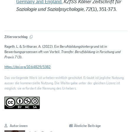
Germany and England.
KZfSS Kölner Zeitschrift für
Soziologie und Sozialpsychologie
,
72
(1), 351-373.
Zitiervorschlag
Rageth, L. & Sritharan, A. (2022). Ein Berufsbildungshintergrund ist in
Bewerbungsprozessen oft von Vorteil.
Transfer. Berufsbildung in Forschung und
Praxis 7
(3).
https://doi.org/10.64829/5382
Das vorliegende Werk ist urheberrechtlich geschützt. Erlaubt ist jegliche Nutzung
ausser die kommerzielle Nutzung. Die Weitergabe unter der gleichen Lizenz ist
möglich; sie erfordert die Nennung des Urhebers.
Autor:innen
Ähnliche Beiträge