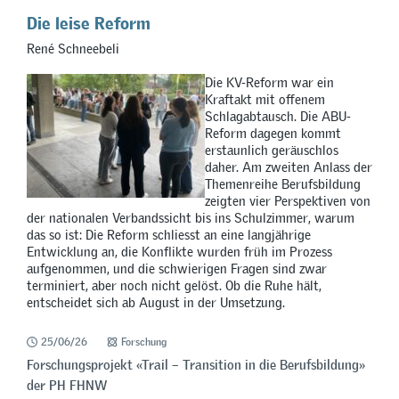
Die leise Reform
René Schneebeli
Die KV-Reform war ein
Kraftakt mit offenem
Schlagabtausch. Die ABU-
Reform dagegen kommt
erstaunlich geräuschlos
daher. Am zweiten Anlass der
Themenreihe Berufsbildung
zeigten vier Perspektiven von
der nationalen Verbandssicht bis ins Schulzimmer, warum
das so ist: Die Reform schliesst an eine langjährige
Entwicklung an, die Konflikte wurden früh im Prozess
aufgenommen, und die schwierigen Fragen sind zwar
terminiert, aber noch nicht gelöst. Ob die Ruhe hält,
entscheidet sich ab August in der Umsetzung.
25/06/26
Forschung
Forschungsprojekt «Trail – Transition in die Berufsbildung»
der PH FHNW