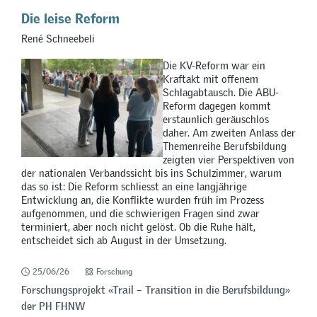
Die leise Reform
René Schneebeli
Die KV-Reform war ein
Kraftakt mit offenem
Schlagabtausch. Die ABU-
Reform dagegen kommt
erstaunlich geräuschlos
daher. Am zweiten Anlass der
Themenreihe Berufsbildung
zeigten vier Perspektiven von
der nationalen Verbandssicht bis ins Schulzimmer, warum
das so ist: Die Reform schliesst an eine langjährige
Entwicklung an, die Konflikte wurden früh im Prozess
aufgenommen, und die schwierigen Fragen sind zwar
terminiert, aber noch nicht gelöst. Ob die Ruhe hält,
entscheidet sich ab August in der Umsetzung.
25/06/26
Forschung
Forschungsprojekt «Trail – Transition in die Berufsbildung»
der PH FHNW