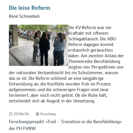
Die leise Reform
René Schneebeli
Die KV-Reform war ein
Kraftakt mit offenem
Schlagabtausch. Die ABU-
Reform dagegen kommt
erstaunlich geräuschlos
daher. Am zweiten Anlass der
Themenreihe Berufsbildung
zeigten vier Perspektiven von
der nationalen Verbandssicht bis ins Schulzimmer, warum
das so ist: Die Reform schliesst an eine langjährige
Entwicklung an, die Konflikte wurden früh im Prozess
aufgenommen, und die schwierigen Fragen sind zwar
terminiert, aber noch nicht gelöst. Ob die Ruhe hält,
entscheidet sich ab August in der Umsetzung.
25/06/26
Forschung
Forschungsprojekt «Trail – Transition in die Berufsbildung»
der PH FHNW