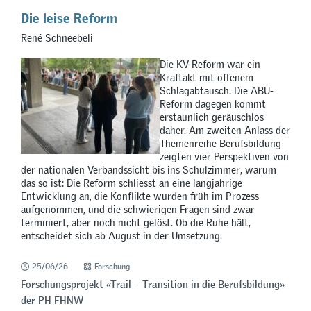
Die leise Reform
René Schneebeli
Die KV-Reform war ein
Kraftakt mit offenem
Schlagabtausch. Die ABU-
Reform dagegen kommt
erstaunlich geräuschlos
daher. Am zweiten Anlass der
Themenreihe Berufsbildung
zeigten vier Perspektiven von
der nationalen Verbandssicht bis ins Schulzimmer, warum
das so ist: Die Reform schliesst an eine langjährige
Entwicklung an, die Konflikte wurden früh im Prozess
aufgenommen, und die schwierigen Fragen sind zwar
terminiert, aber noch nicht gelöst. Ob die Ruhe hält,
entscheidet sich ab August in der Umsetzung.
25/06/26
Forschung
Forschungsprojekt «Trail – Transition in die Berufsbildung»
der PH FHNW