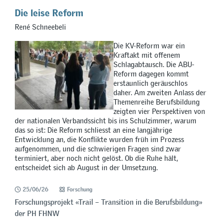
Die leise Reform
René Schneebeli
Die KV-Reform war ein
Kraftakt mit offenem
Schlagabtausch. Die ABU-
Reform dagegen kommt
erstaunlich geräuschlos
daher. Am zweiten Anlass der
Themenreihe Berufsbildung
zeigten vier Perspektiven von
der nationalen Verbandssicht bis ins Schulzimmer, warum
das so ist: Die Reform schliesst an eine langjährige
Entwicklung an, die Konflikte wurden früh im Prozess
aufgenommen, und die schwierigen Fragen sind zwar
terminiert, aber noch nicht gelöst. Ob die Ruhe hält,
entscheidet sich ab August in der Umsetzung.
25/06/26
Forschung
Forschungsprojekt «Trail – Transition in die Berufsbildung»
der PH FHNW