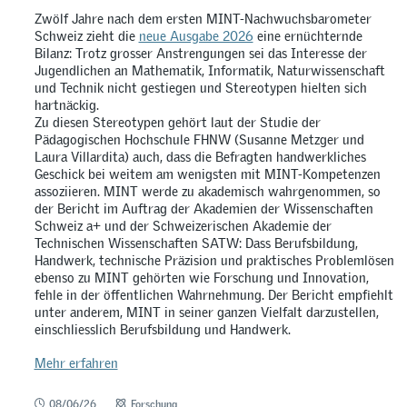
Zwölf Jahre nach dem ersten MINT-Nachwuchsbarometer
Schweiz zieht die
neue Ausgabe 2026
eine ernüchternde
Bilanz: Trotz grosser Anstrengungen sei das Interesse der
Jugendlichen an Mathematik, Informatik, Naturwissenschaft
und Technik nicht gestiegen und Stereotypen hielten sich
hartnäckig.
Zu diesen Stereotypen gehört laut der Studie der
Pädagogischen Hochschule FHNW (Susanne Metzger und
Laura Villardita) auch, dass die Befragten handwerkliches
Geschick bei weitem am wenigsten mit MINT-Kompetenzen
assoziieren. MINT werde zu akademisch wahrgenommen, so
der Bericht im Auftrag der Akademien der Wissenschaften
Schweiz a+ und der Schweizerischen Akademie der
Technischen Wissenschaften SATW: Dass Berufsbildung,
Handwerk, technische Präzision und praktisches Problemlösen
ebenso zu MINT gehörten wie Forschung und Innovation,
fehle in der öffentlichen Wahrnehmung. Der Bericht empfiehlt
unter anderem, MINT in seiner ganzen Vielfalt darzustellen,
einschliesslich Berufsbildung und Handwerk.
Mehr erfahren
08/06/26
Forschung