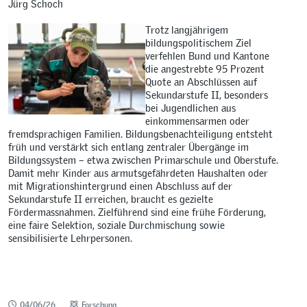
Jürg Schoch
Trotz langjährigem
bildungspolitischem Ziel
verfehlen Bund und Kantone
die angestrebte 95 Prozent
Quote an Abschlüssen auf
Sekundarstufe II, besonders
bei Jugendlichen aus
einkommensarmen oder
fremdsprachigen Familien. Bildungsbenachteiligung entsteht
früh und verstärkt sich entlang zentraler Übergänge im
Bildungssystem – etwa zwischen Primarschule und Oberstufe.
Damit mehr Kinder aus armutsgefährdeten Haushalten oder
mit Migrationshintergrund einen Abschluss auf der
Sekundarstufe II erreichen, braucht es gezielte
Fördermassnahmen. Zielführend sind eine frühe Förderung,
eine faire Selektion, soziale Durchmischung sowie
sensibilisierte Lehrpersonen.
04/06/26
Forschung