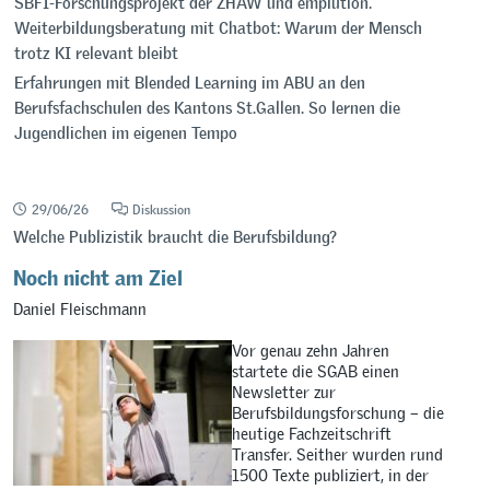
SBFI-Forschungsprojekt der ZHAW und emplution.
Weiterbildungsberatung mit Chatbot: Warum der Mensch
trotz KI relevant bleibt
Erfahrungen mit Blended Learning im ABU an den
Berufsfachschulen des Kantons St.Gallen. So lernen die
Jugendlichen im eigenen Tempo
29/06/26
Diskussion
Welche Publizistik braucht die Berufsbildung?
Noch nicht am Ziel
Daniel Fleischmann
Vor genau zehn Jahren
startete die SGAB einen
Newsletter zur
Berufsbildungsforschung – die
heutige Fachzeitschrift
Transfer. Seither wurden rund
1500 Texte publiziert, in der