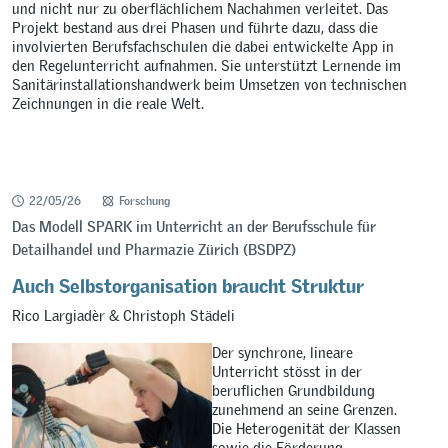
und nicht nur zu oberflächlichem Nachahmen verleitet. Das
Projekt bestand aus drei Phasen und führte dazu, dass die
involvierten Berufsfachschulen die dabei entwickelte App in
den Regelunterricht aufnahmen. Sie unterstützt Lernende im
Sanitärinstallationshandwerk beim Umsetzen von technischen
Zeichnungen in die reale Welt.
22/05/26
Forschung
Das Modell SPARK im Unterricht an der Berufsschule für
Detailhandel und Pharmazie Zürich (BSDPZ)
Auch Selbstorganisation braucht Struktur
Rico Largiadèr & Christoph Städeli
Der synchrone, lineare
Unterricht stösst in der
beruflichen Grundbildung
zunehmend an seine Grenzen.
Die Heterogenität der Klassen
sowie die Förderung