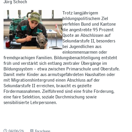
Jürg Schoch
Trotz langjährigem
bildungspolitischem Ziel
verfehlen Bund und Kantone
die angestrebte 95 Prozent
Quote an Abschlüssen auf
Sekundarstufe II, besonders
bei Jugendlichen aus
einkommensarmen oder
fremdsprachigen Familien. Bildungsbenachteiligung entsteht
früh und verstärkt sich entlang zentraler Übergänge im
Bildungssystem – etwa zwischen Primarschule und Oberstufe.
Damit mehr Kinder aus armutsgefährdeten Haushalten oder
mit Migrationshintergrund einen Abschluss auf der
Sekundarstufe II erreichen, braucht es gezielte
Fördermassnahmen. Zielführend sind eine frühe Förderung,
eine faire Selektion, soziale Durchmischung sowie
sensibilisierte Lehrpersonen.
04/06/26
Forschung