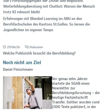
SBFI-Forschungsprojekt der ZHAW und emplution.
Weiterbildungsberatung mit Chatbot: Warum der Mensch
trotz KI relevant bleibt
Erfahrungen mit Blended Learning im ABU an den
Berufsfachschulen des Kantons St.Gallen. So lernen die
Jugendlichen im eigenen Tempo
29/06/26
Diskussion
Welche Publizistik braucht die Berufsbildung?
Noch nicht am Ziel
Daniel Fleischmann
Vor genau zehn Jahren
startete die SGAB einen
Newsletter zur
Berufsbildungsforschung – die
heutige Fachzeitschrift
Transfer. Seither wurden rund
1500 Texte publiziert, in der