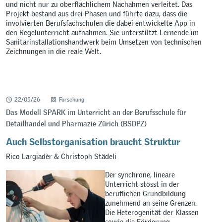
und nicht nur zu oberflächlichem Nachahmen verleitet. Das
Projekt bestand aus drei Phasen und führte dazu, dass die
involvierten Berufsfachschulen die dabei entwickelte App in
den Regelunterricht aufnahmen. Sie unterstützt Lernende im
Sanitärinstallationshandwerk beim Umsetzen von technischen
Zeichnungen in die reale Welt.
22/05/26
Forschung
Das Modell SPARK im Unterricht an der Berufsschule für
Detailhandel und Pharmazie Zürich (BSDPZ)
Auch Selbstorganisation braucht Struktur
Rico Largiadèr & Christoph Städeli
Der synchrone, lineare
Unterricht stösst in der
beruflichen Grundbildung
zunehmend an seine Grenzen.
Die Heterogenität der Klassen
sowie die Förderung