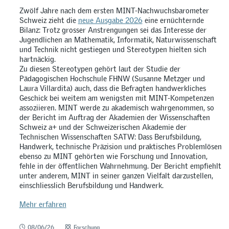
Zwölf Jahre nach dem ersten MINT-Nachwuchsbarometer
Schweiz zieht die
neue Ausgabe 2026
eine ernüchternde
Bilanz: Trotz grosser Anstrengungen sei das Interesse der
Jugendlichen an Mathematik, Informatik, Naturwissenschaft
und Technik nicht gestiegen und Stereotypen hielten sich
hartnäckig.
Zu diesen Stereotypen gehört laut der Studie der
Pädagogischen Hochschule FHNW (Susanne Metzger und
Laura Villardita) auch, dass die Befragten handwerkliches
Geschick bei weitem am wenigsten mit MINT-Kompetenzen
assoziieren. MINT werde zu akademisch wahrgenommen, so
der Bericht im Auftrag der Akademien der Wissenschaften
Schweiz a+ und der Schweizerischen Akademie der
Technischen Wissenschaften SATW: Dass Berufsbildung,
Handwerk, technische Präzision und praktisches Problemlösen
ebenso zu MINT gehörten wie Forschung und Innovation,
fehle in der öffentlichen Wahrnehmung. Der Bericht empfiehlt
unter anderem, MINT in seiner ganzen Vielfalt darzustellen,
einschliesslich Berufsbildung und Handwerk.
Mehr erfahren
08/06/26
Forschung