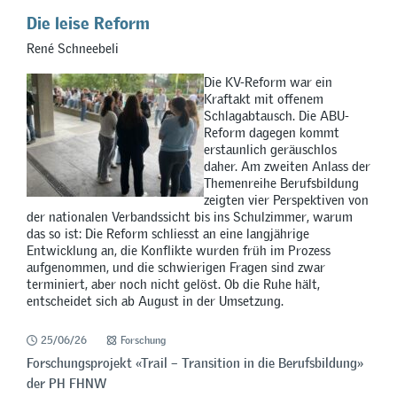
Die leise Reform
René Schneebeli
Die KV-Reform war ein
Kraftakt mit offenem
Schlagabtausch. Die ABU-
Reform dagegen kommt
erstaunlich geräuschlos
daher. Am zweiten Anlass der
Themenreihe Berufsbildung
zeigten vier Perspektiven von
der nationalen Verbandssicht bis ins Schulzimmer, warum
das so ist: Die Reform schliesst an eine langjährige
Entwicklung an, die Konflikte wurden früh im Prozess
aufgenommen, und die schwierigen Fragen sind zwar
terminiert, aber noch nicht gelöst. Ob die Ruhe hält,
entscheidet sich ab August in der Umsetzung.
25/06/26
Forschung
Forschungsprojekt «Trail – Transition in die Berufsbildung»
der PH FHNW