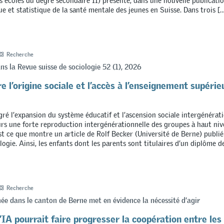
es écoles du degré secondaire II) présente, dans une nouvelle publicati
e et statistique de la santé mentale des jeunes en Suisse. Dans trois […
Recherche
ns la Revue suisse de sociologie 52 (1), 2026
re l’origine sociale et l’accès à l’enseignement supérie
gré l’expansion du système éducatif et l’ascension sociale intergénérati
rs une forte reproduction intergénérationnelle des groupes à haut niv
st ce que montre un article de Rolf Becker (Université de Berne) publié
logie. Ainsi, les enfants dont les parents sont titulaires d’un diplôme d
Recherche
e dans le canton de Berne met en évidence la nécessité d’agir
A pourrait faire progresser la coopération entre les 