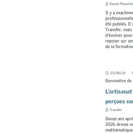
Daniel Fleisch
Il y a exactem
professionnell
été publiés. Il
Transfer, mais
d’évoluer pour
reposer sur se
de la formatio
25/06/26
Baromètre de 
L’artisanat
perçues c
Transfer
Douze ans aprè
2026 dresse un
mathématiques,