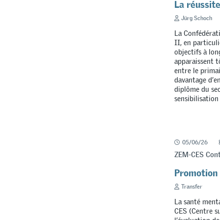
La réussite
Jürg Schoch
La Confédérati
II, en particul
objectifs à lo
apparaissent t
entre le prima
davantage d’en
diplôme du sec
sensibilisatio
05/06/26
ZEM-CES Contri
Promotion 
Transfer
La santé menta
CES (Centre su