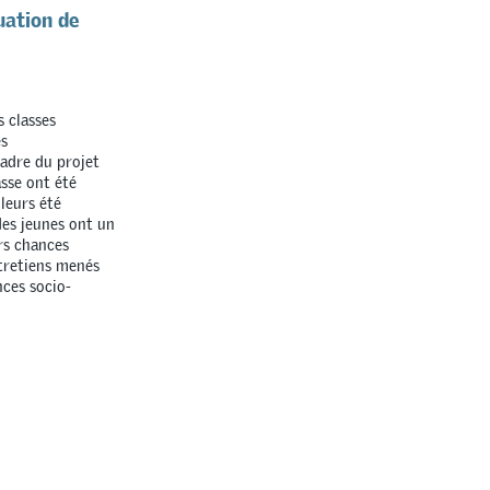
uation de
s classes
es
cadre du projet
asse ont été
leurs été
des jeunes ont un
rs chances
ntretiens menés
nces socio-