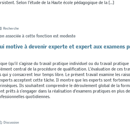
rsistent. Selon l’étude de la Haute école pédagogique de la […]
Recherche
n associée à cette fonction est modeste
qui motive à devenir experte et expert aux examens p
ique (qu’il s’agisse du travail pratique individuel ou du travail pratiqu
lément central de la procédure de qualification. L’évaluation de ces t
s qui y consacrent leur temps libre. Le présent travail examine les rais
 experts acceptent cette tâche. Il montre que les experts sont forteme
trinsèques. Ils souhaitent comprendre le déroulement global de la form
ont prêts à s’engager dans la réalisation d’examens pratiques en plus de
ofessionnelles quotidiennes.
Discussion