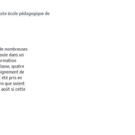
Haute école pédagogique de
 de nombreuses
roule dans un
formation
classe, quatre
seignement de
 été pris en
ans que soient
août si cette