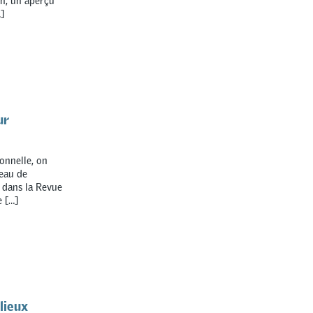
on, un aperçu
]
ur
onnelle, on
eau de
 dans la Revue
e […]
lieux