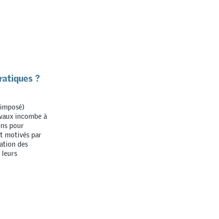
ratiques ?
e imposé)
ravaux incombe à
ons pour
nt motivés par
ation des
 leurs