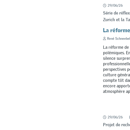
29/06/26
Série de réfle
Zurich et la T
La réforme
René Schneebel
La réforme de 
polémiques. En
silence surpre
professionnelle
perspectives p
culture général
compte tôt dan
encore apporté
atmosphère apa
29/06/26
Projet de rech