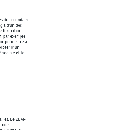
és du secondaire
agit d’un des
de formation
f, par exemple
our permettre à
’obtenir un
 sociale et la
aires. Le ZEM-
 pour