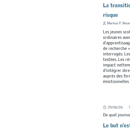
La transiti
risque
Markus P. Neue
Les jeunes scol
ordinaires ave
d’apprentissage
de recherche «
interrogés. Le
testées. Les r
impact netteme
d’intégrer dir
auprès des for
émotionnelles 
29/06/26
De quel journa
Le but n’es