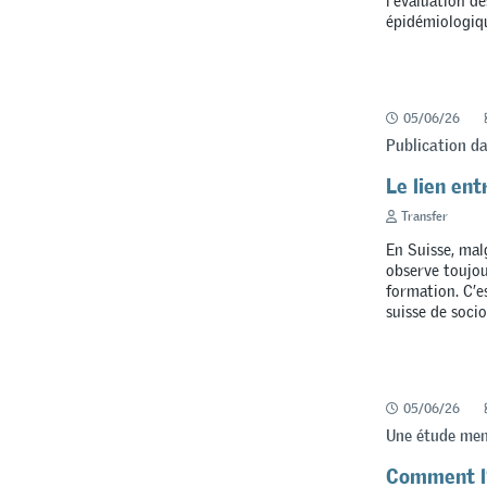
l’évaluation d
épidémiologiqu
05/06/26
Publication da
Le lien ent
Transfer
En Suisse, mal
observe toujou
formation. C’e
suisse de socio
05/06/26
Une étude mené
Comment l’I