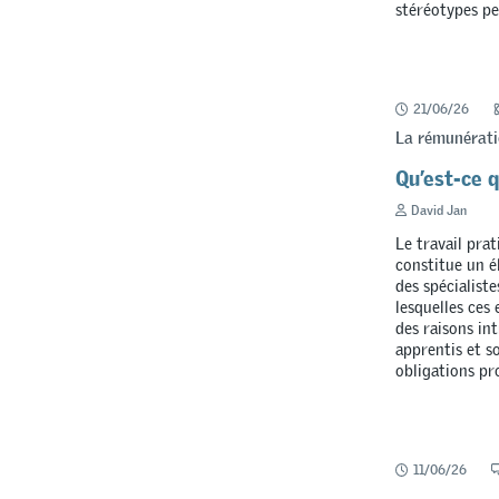
stéréotypes pe
21/06/26
La rémunératio
Qu’est-ce 
David Jan
Le travail prat
constitue un é
des spécialiste
lesquelles ces
des raisons in
apprentis et s
obligations pr
11/06/26