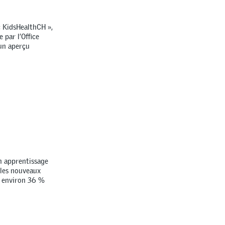
« KidsHealthCH »,
 par l’Office
 un aperçu
n apprentissage
 les nouveaux
à environ 36 %