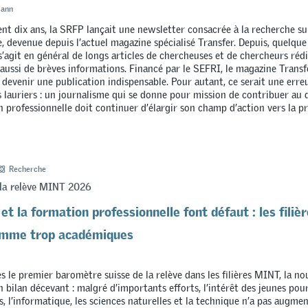
mann
ent dix ans, la SRFP lançait une newsletter consacrée à la recherche su
e, devenue depuis l’actuel magazine spécialisé Transfer. Depuis, quelqu
 s’agit en général de longs articles de chercheuses et de chercheurs réd
 aussi de brèves informations. Financé par le SEFRI, le magazine Transf
 devenir une publication indispensable. Pour autant, ce serait une erre
s lauriers : un journalisme qui se donne pour mission de contribuer a
n professionnelle doit continuer d’élargir son champ d’action vers la pr
Recherche
la relève MINT 2026
 et la formation professionnelle font défaut : les fili
omme trop académiques
s le premier baromètre suisse de la relève dans les filières MINT, la no
 bilan décevant : malgré d’importants efforts, l’intérêt des jeunes pour
 l’informatique, les sciences naturelles et la technique n’a pas augmen