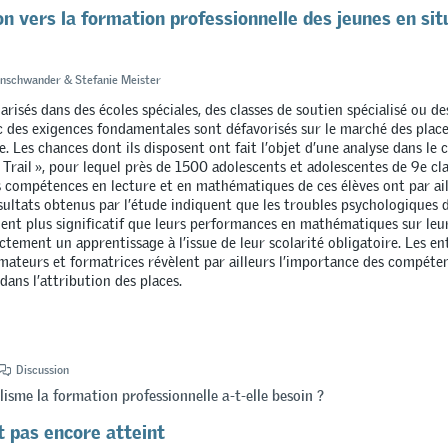
on vers la formation professionnelle des jeunes en sit
nschwander & Stefanie Meister
arisés dans des écoles spéciales, des classes de soutien spécialisé ou de
c des exigences fondamentales sont défavorisés sur le marché des plac
. Les chances dont ils disposent ont fait l’objet d’une analyse dans le 
 Trail », pour lequel près de 1500 adolescents et adolescentes de 9e cl
s compétences en lecture et en mathématiques de ces élèves ont par ail
ésultats obtenus par l’étude indiquent que les troubles psychologiques 
nt plus significatif que leurs performances en mathématiques sur leu
ectement un apprentissage à l’issue de leur scolarité obligatoire. Les e
mateurs et formatrices révèlent par ailleurs l’importance des compéte
dans l’attribution des places.
Discussion
lisme la formation professionnelle a-t-elle besoin ?
t pas encore atteint