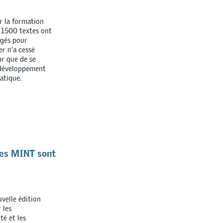
r la formation
e 1500 textes ont
igés pour
er n’a cessé
ur que de se
u développement
atique.
ères MINT sont
uvelle édition
 les
té et les